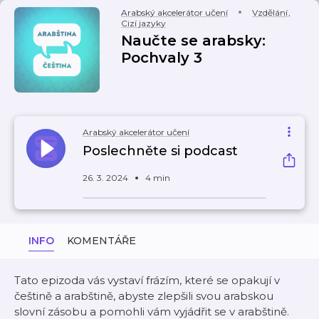
Arabský akcelerátor učení
Vzdělání
,
Cizí jazyky
Naučte se arabsky:
Pochvaly 3
Arabský akcelerátor učení
Poslechněte si podcast
26. 3. 2024
4 min
INFO
KOMENTÁŘE
Tato epizoda vás vystaví frázím, které se opakují v
češtině a arabštině, abyste zlepšili svou arabskou
slovní zásobu a pomohli vám vyjádřit se v arabštině.