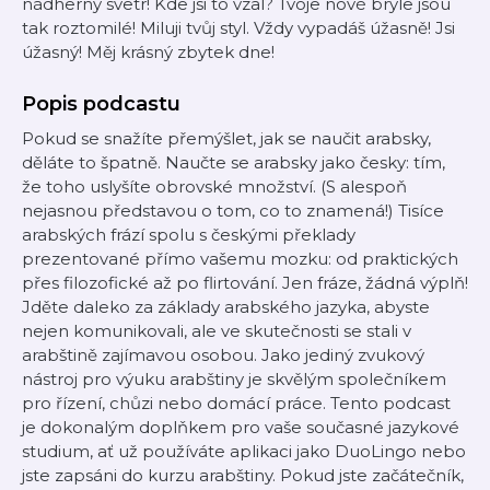
nádherný svetr! Kde jsi to vzal? Tvoje nové brýle jsou
tak roztomilé! Miluji tvůj styl. Vždy vypadáš úžasně! Jsi
úžasný! Měj krásný zbytek dne!
Popis podcastu
Pokud se snažíte přemýšlet, jak se naučit arabsky,
děláte to špatně. Naučte se arabsky jako česky: tím,
že toho uslyšíte obrovské množství. (S alespoň
nejasnou představou o tom, co to znamená!) Tisíce
arabských frází spolu s českými překlady
prezentované přímo vašemu mozku: od praktických
přes filozofické až po flirtování. Jen fráze, žádná výplň!
Jděte daleko za základy arabského jazyka, abyste
nejen komunikovali, ale ve skutečnosti se stali v
arabštině zajímavou osobou. Jako jediný zvukový
nástroj pro výuku arabštiny je skvělým společníkem
pro řízení, chůzi nebo domácí práce. Tento podcast
je dokonalým doplňkem pro vaše současné jazykové
studium, ať už používáte aplikaci jako DuoLingo nebo
jste zapsáni do kurzu arabštiny. Pokud jste začátečník,