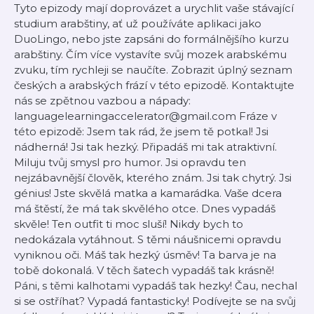
Tyto epizody mají doprovázet a urychlit vaše stávající
studium arabštiny, ať už používáte aplikaci jako
DuoLingo, nebo jste zapsáni do formálnějšího kurzu
arabštiny. Čím více vystavíte svůj mozek arabskému
zvuku, tím rychleji se naučíte. Zobrazit úplný seznam
českých a arabských frází v této epizodě. Kontaktujte
nás se zpětnou vazbou a nápady:
languagelearningaccelerator@gmail.com Fráze v
této epizodě: Jsem tak rád, že jsem tě potkal! Jsi
nádherná! Jsi tak hezký. Připadáš mi tak atraktivní.
Miluju tvůj smysl pro humor. Jsi opravdu ten
nejzábavnější člověk, kterého znám. Jsi tak chytrý. Jsi
génius! Jste skvělá matka a kamarádka. Vaše dcera
má štěstí, že má tak skvělého otce. Dnes vypadáš
skvěle! Ten outfit ti moc sluší! Nikdy bych to
nedokázala vytáhnout. S těmi náušnicemi opravdu
vyniknou oči. Máš tak hezký úsměv! Ta barva je na
tobě dokonalá. V těch šatech vypadáš tak krásně!
Páni, s těmi kalhotami vypadáš tak hezky! Čau, nechal
si se ostříhat? Vypadá fantasticky! Podívejte se na svůj