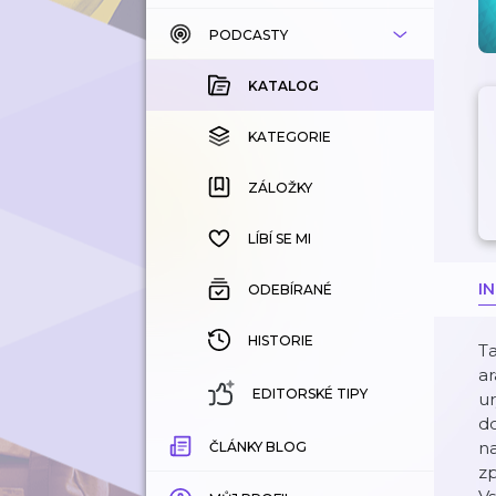
PODCASTY
KATALOG
KOUPENÉ
KATALOG
KATEGORIE
KATEGORIE
ZÁLOŽKY
ZÁLOŽKY
HISTORIE
LÍBÍ SE MI
I
ODEBÍRANÉ
HISTORIE
Ta
ar
EDITORSKÉ TIPY
ur
do
na
ČLÁNKY BLOG
z