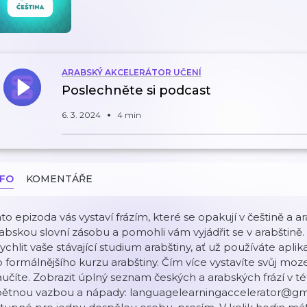
ARABSKÝ AKCELERÁTOR UČENÍ
Poslechněte si podcast
6. 3. 2024
4 min
NFO
KOMENTÁŘE
to epizoda vás vystaví frázím, které se opakují v češtině a ar
abskou slovní zásobu a pomohli vám vyjádřit se v arabštině
ychlit vaše stávající studium arabštiny, ať už používáte apli
 formálnějšího kurzu arabštiny. Čím více vystavíte svůj moz
učíte. Zobrazit úplný seznam českých a arabských frází v té
pětnou vazbou a nápady: languagelearningaccelerator@gma