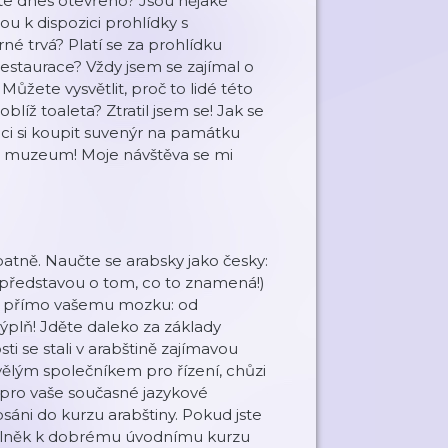
te dnes otevřeno? Jsou nějaké
u k dispozici prohlídky s
né trvá? Platí se za prohlídku
restaurace? Vždy jsem se zajímal o
Můžete vysvětlit, proč to lidé této
líž toaleta? Ztratil jsem se! Jak se
ci si koupit suvenýr na památku
sné muzeum! Moje návštěva se mi
patně. Naučte se arabsky jako česky:
u představou o tom, co to znamená!)
né přímo vašemu mozku: od
 výplň! Jděte daleko za základy
i se stali v arabštině zajímavou
vělým společníkem pro řízení, chůzi
pro vaše současné jazykové
sáni do kurzu arabštiny. Pokud jste
oplněk k dobrému úvodnímu kurzu