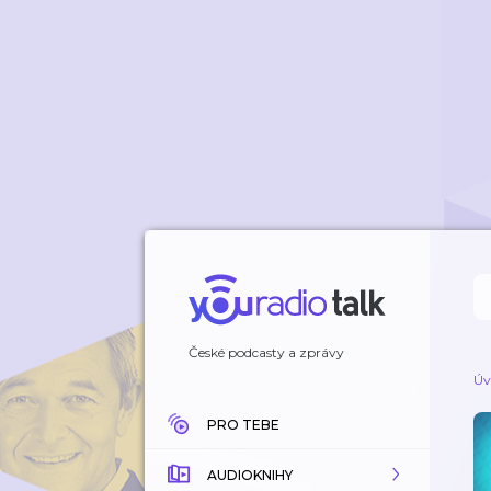
České podcasty a zprávy
Úv
PRO TEBE
AUDIOKNIHY