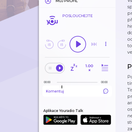
Vs
MŮJ PROFIL
sp
pr
POSLOUCHEJTE
př
hi
do
od
to
ve
P
1.00
×
Po
00:00
00:00
tí
Ti
Komentuj
pr
ar
os
Aplikace Youradio Talk
n
st
z