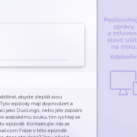
abštině, abyste zlepšili svou
. Tyto epizody mají doprovázet a
kaci jako DuoLingo, nebo jste zapsáni
ek arabskému zvuku, tím rychleji se
to epizodě. Kontaktujte nás se
il.com Fráze v této epizodě: