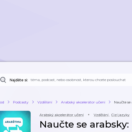
Najděte si:
od
Podcasty
Vzdělání
Arabský akcelerátor učení
Naučte se
Arabský akcelerátor učení
Vzdělání
,
Cizí jazyky
Naučte se arabsky