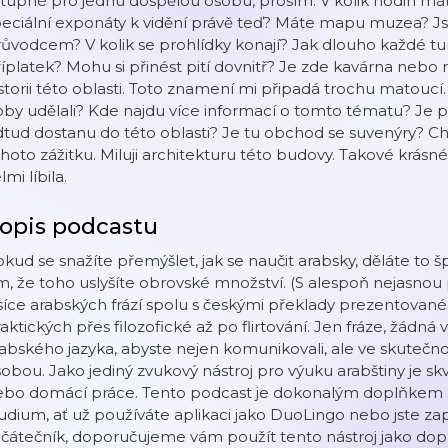
tupné pro jednu dospělou osobu, prosím. V kolik hodin má
eciální exponáty k vidění právě teď? Máte mapu muzea? Jso
ůvodcem? V kolik se prohlídky konají? Jak dlouho každé tur
íplatek? Mohu si přinést pití dovnitř? Je zde kavárna nebo 
storii této oblasti. Toto znamení mi připadá trochu matoucí. 
by udělali? Kde najdu více informací o tomto tématu? Je pob
tud dostanu do této oblasti? Je tu obchod se suvenýry? Ch
hoto zážitku. Miluji architekturu této budovy. Takové krá
lmi líbila.
opis podcastu
kud se snažíte přemýšlet, jak se naučit arabsky, děláte to š
m, že toho uslyšíte obrovské množství. (S alespoň nejasno
síce arabských frází spolu s českými překlady prezentova
aktických přes filozofické až po flirtování. Jen fráze, žádná
abského jazyka, abyste nejen komunikovali, ale ve skutečnost
obou. Jako jediný zvukový nástroj pro výuku arabštiny je sk
ebo domácí práce. Tento podcast je dokonalým doplňkem 
udium, ať už používáte aplikaci jako DuoLingo nebo jste zap
ačátečník, doporučujeme vám použít tento nástroj jako d