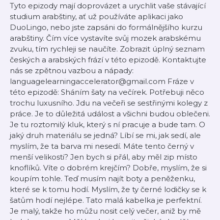
Tyto epizody mají doprovázet a urychlit vaše stávající
studium arabštiny, ať už používáte aplikaci jako
DuoLingo, nebo jste zapsáni do formálnějšího kurzu
arabštiny. Čím více vystavíte svůj mozek arabskému
zvuku, tím rychleji se naučíte. Zobrazit úplný seznam
českých a arabských frází v této epizodě. Kontaktujte
nás se zpětnou vazbou a nápady:
languagelearningaccelerator@gmail.com Fráze v
této epizodě: Sháním šaty na večírek. Potřebuji něco
trochu luxusního. Jdu na večeři se sestřinými kolegy z
práce. Je to důležitá událost a všichni budou oblečeni.
Je tu roztomilý kluk, který s ní pracuje a bude tam. O
jaký druh materiálu se jedná? Líbí se mi, jak sedí, ale
myslím, že ta barva mi nesedí. Máte tento černý v
menší velikosti? Jen bych si přál, aby měl zip místo
knoflíků. Víte o dobrém krejčím? Dobře, myslím, že si
koupím tohle. Teď musím najít boty a peněženku,
které se k tomu hodí. Myslím, že ty černé lodičky se k
šatům hodí nejlépe. Tato malá kabelka je perfektní.
Je malý, takže ho můžu nosit celý večer, aniž by mě