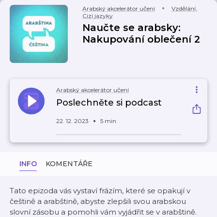
Arabský akcelerátor učení
Vzdělání
,
Cizí jazyky
Naučte se arabsky:
Nakupování oblečení 2
Arabský akcelerátor učení
Poslechněte si podcast
22. 12. 2023
5 min
INFO
KOMENTÁŘE
Tato epizoda vás vystaví frázím, které se opakují v
češtině a arabštině, abyste zlepšili svou arabskou
slovní zásobu a pomohli vám vyjádřit se v arabštině.