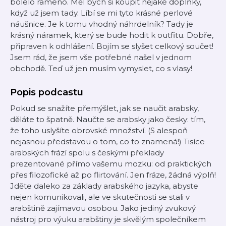
bolelo rameno. Měl bych si koupit nějaké doplňky,
když už jsem tady. Líbí se mi tyto krásné perlové
náušnice. Je k tomu vhodný náhrdelník? Tady je
krásný náramek, který se bude hodit k outfitu. Dobře,
připraven k odhlášení. Bojím se slyšet celkový součet!
Jsem rád, že jsem vše potřebné našel v jednom
obchodě. Teď už jen musím vymyslet, co s vlasy!
Popis podcastu
Pokud se snažíte přemýšlet, jak se naučit arabsky,
děláte to špatně. Naučte se arabsky jako česky: tím,
že toho uslyšíte obrovské množství. (S alespoň
nejasnou představou o tom, co to znamená!) Tisíce
arabských frází spolu s českými překlady
prezentované přímo vašemu mozku: od praktických
přes filozofické až po flirtování. Jen fráze, žádná výplň!
Jděte daleko za základy arabského jazyka, abyste
nejen komunikovali, ale ve skutečnosti se stali v
arabštině zajímavou osobou. Jako jediný zvukový
nástroj pro výuku arabštiny je skvělým společníkem