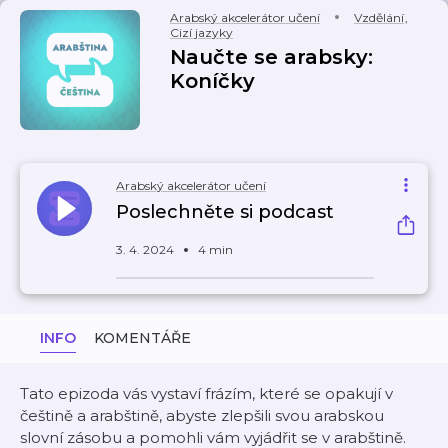
Arabský akcelerátor učení
Vzdělání
,
Cizí jazyky
Naučte se arabsky:
Koníčky
Arabský akcelerátor učení
Poslechněte si podcast
3. 4. 2024
4 min
INFO
KOMENTÁŘE
Tato epizoda vás vystaví frázím, které se opakují v
češtině a arabštině, abyste zlepšili svou arabskou
slovní zásobu a pomohli vám vyjádřit se v arabštině.