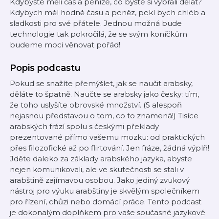
Kdybyste měli čas a peníze, co byste si vybrali dělat?
Kdybych měl hodně času a peněz, pekl bych chléb a
sladkosti pro své přátele. Jednou možná bude
technologie tak pokročilá, že se svým koníčkům
budeme moci věnovat pořád!
Popis podcastu
Pokud se snažíte přemýšlet, jak se naučit arabsky,
děláte to špatně. Naučte se arabsky jako česky: tím,
že toho uslyšíte obrovské množství. (S alespoň
nejasnou představou o tom, co to znamená!) Tisíce
arabských frází spolu s českými překlady
prezentované přímo vašemu mozku: od praktických
přes filozofické až po flirtování. Jen fráze, žádná výplň!
Jděte daleko za základy arabského jazyka, abyste
nejen komunikovali, ale ve skutečnosti se stali v
arabštině zajímavou osobou. Jako jediný zvukový
nástroj pro výuku arabštiny je skvělým společníkem
pro řízení, chůzi nebo domácí práce. Tento podcast
je dokonalým doplňkem pro vaše současné jazykové