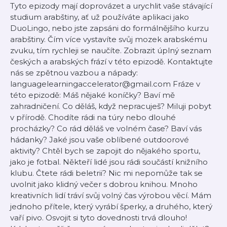
Tyto epizody mají doprovázet a urychlit vaše stávající
studium arabštiny, ať už používáte aplikaci jako
DuoLingo, nebo jste zapsáni do formálnějšího kurzu
arabštiny. Čím více vystavíte svůj mozek arabskému
zvuku, tím rychleji se naučíte. Zobrazit úplný seznam
českých a arabských frází v této epizodě. Kontaktujte
nás se zpětnou vazbou a nápady:
languagelearningaccelerator@gmail.com Fráze v
této epizodě: Máš nějaké koníčky? Baví mě
zahradničení. Co děláš, když nepracuješ? Miluji pobyt
v přírodě. Chodíte rádi na túry nebo dlouhé
procházky? Co rád děláš ve volném čase? Baví vás
hádanky? Jaké jsou vaše oblíbené outdoorové
aktivity? Chtěl bych se zapojit do nějakého sportu,
jako je fotbal. Někteří lidé jsou rádi součástí knižního
klubu. Čtete rádi beletrii? Nic mi nepomůže tak se
uvolnit jako klidný večer s dobrou knihou. Mnoho
kreativních lidí tráví svůj volný čas výrobou věcí. Mám
jednoho přítele, který vyrábí šperky, a druhého, který
vaří pivo. Osvojit si tyto dovednosti trvá dlouho!