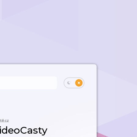
tě.cz
ideoCasty