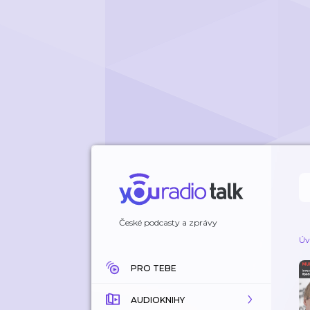
České podcasty a zprávy
Úv
PRO TEBE
AUDIOKNIHY