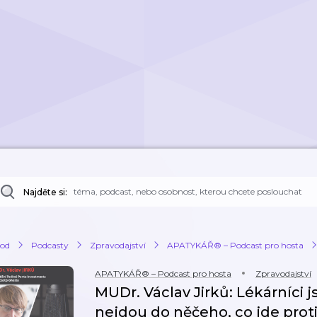
Najděte si:
od
Podcasty
Zpravodajství
APATYKÁŘ® – Podcast pro hosta
APATYKÁŘ® – Podcast pro hosta
Zpravodajství
MUDr. Václav Jirků: Lékárníci 
nejdou do něčeho, co jde proti