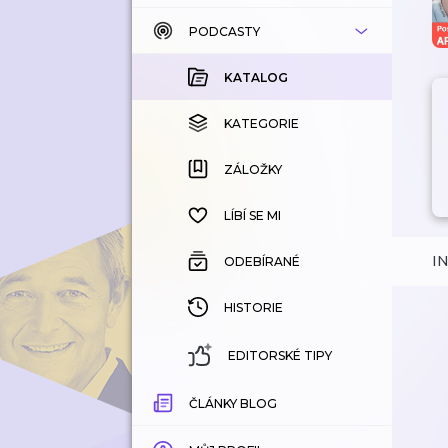
PODCASTY
KATALOG
KOUPENÉ
KATALOG
KATEGORIE
KATEGORIE
ZÁLOŽKY
ZÁLOŽKY
HISTORIE
LÍBÍ SE MI
I
ODEBÍRANÉ
HISTORIE
EDITORSKÉ TIPY
ČLÁNKY BLOG