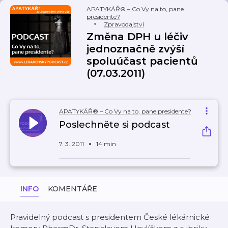
APATYKÁŘ® – Co Vy na to, pane
presidente?
Zpravodajství
Změna DPH u léčiv
jednoznačně zvýší
spoluúčast pacientů
(07.03.2011)
APATYKÁŘ® – Co Vy na to, pane presidente?
Poslechněte si podcast
7. 3. 2011
14 min
INFO
KOMENTÁŘE
Pravidelný podcast s presidentem České lékárnické