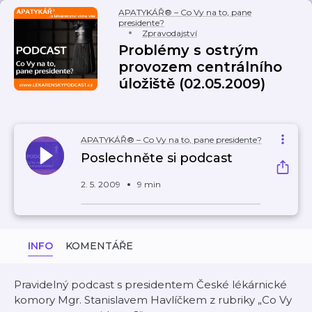
APATYKÁŘ® – Co Vy na to, pane
presidente?
Zpravodajství
Problémy s ostrým
provozem centrálního
úložiště (02.05.2009)
APATYKÁŘ® – Co Vy na to, pane presidente?
Poslechněte si podcast
2. 5. 2009
9 min
INFO
KOMENTÁŘE
Pravidelný podcast s presidentem České lékárnické
komory Mgr. Stanislavem Havlíčkem z rubriky „Co Vy