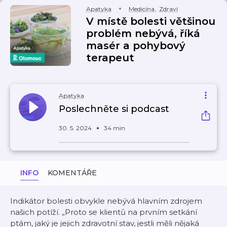
Apatyka
Medicína
,
Zdraví
V místě bolesti většinou
problém nebývá, říká
masér a pohybový
terapeut
Apatyka
Poslechněte si podcast
30. 5. 2024
34 min
INFO
KOMENTÁŘE
Indikátor bolesti obvykle nebývá hlavním zdrojem
našich potíží. „Proto se klientů na prvním setkání
ptám, jaký je jejich zdravotní stav, jestli měli nějaká