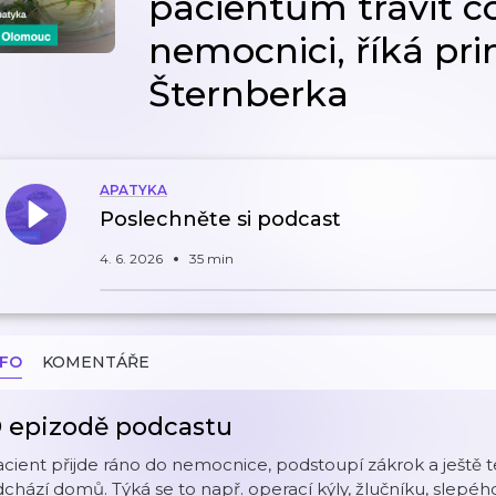
pacientům trávit c
nemocnici, říká pri
Šternberka
APATYKA
Poslechněte si podcast
4. 6. 2026
35 min
NFO
KOMENTÁŘE
 epizodě podcastu
cient přijde ráno do nemocnice, podstoupí zákrok a ještě t
chází domů. Týká se to např. operací kýly, žlučníku, slepéh