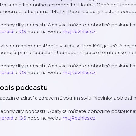
rtroskopie kolenního a ramenního kloubu. Oddělení Jednod
emocnice, jeho primář MUDr. Peter Gálóczy hostem pořadu 
šechny díly podcastu Apatyka můžete pohodlně poslouchat 
ndroid
a
iOS
nebo na webu
mujRozhlas.cz
.
ýt v domácím prostředí a v klidu se tam léčit, je určitě nejl
 bonusů primář oddělení Jednodenní péče šternberské nem
šechny díly podcastu Apatyka můžete pohodlně poslouchat 
ndroid
a
iOS
nebo na webu
mujRozhlas.cz
.
opis podcastu
gazín o zdraví a zdravém životním stylu. Novinky z oblasti 
šechny díly podcastu Apatyka můžete pohodlně poslouchat 
ndroid
a
iOS
nebo na webu
mujRozhlas.cz
.