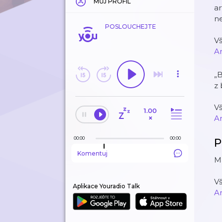
MŮJ PROFIL
a
n
POSLOUCHEJTE
V
A
„B
z
V
1.00
×
A
00:00
00:00
P
Komentuj
Ma
V
Aplikace Youradio Talk
A