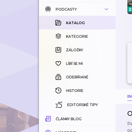
PODCASTY
KATALOG
KOUPENÉ
KATALOG
KATEGORIE
KATEGORIE
ZÁLOŽKY
ZÁLOŽKY
HISTORIE
LÍBÍ SE MI
ODEBÍRANÉ
HISTORIE
I
EDITORSKÉ TIPY
O
ČLÁNKY BLOG
Pa
od