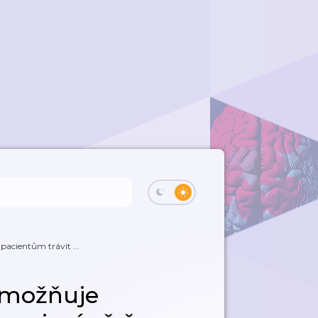
acientům trávit ...
umožňuje