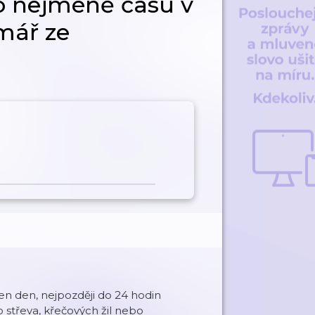
o nejméně času v
mář ze
en den, nejpozději do 24 hodin
o střeva, křečových žil nebo