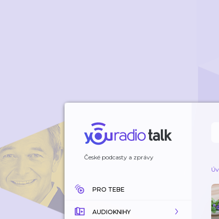
České podcasty a zprávy
Úv
PRO TEBE
AUDIOKNIHY