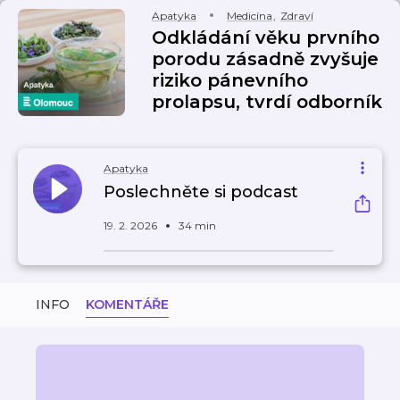
Apatyka
Medicína
,
Zdraví
Odkládání věku prvního
porodu zásadně zvyšuje
riziko pánevního
prolapsu, tvrdí odborník
Apatyka
Poslechněte si podcast
19. 2. 2026
34 min
INFO
KOMENTÁŘE