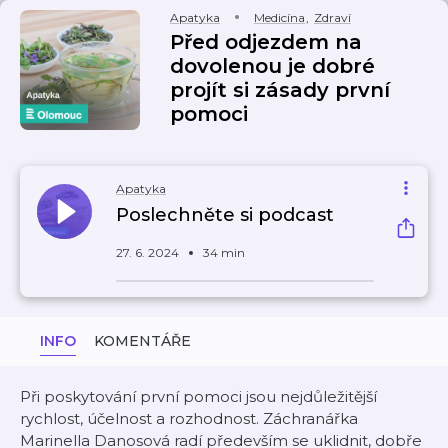
Apatyka
Medicína
,
Zdraví
Před odjezdem na
dovolenou je dobré
projít si zásady první
pomoci
Apatyka
Poslechněte si podcast
27. 6. 2024
34 min
INFO
KOMENTÁŘE
Při poskytování první pomoci jsou nejdůležitější
rychlost, účelnost a rozhodnost. Záchranářka
Marinella Danosová radí především se uklidnit, dobře