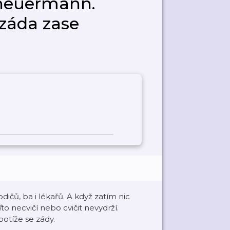
cheuermann.
záda zase
ičů, ba i lékařů. A když zatím nic
o necvičí nebo cvičit nevydrží.
potíže se zády.