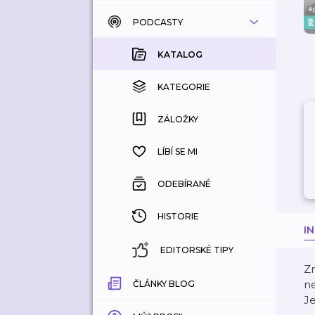
PODCASTY
KATALOG
KOUPENÉ
KATALOG
KATEGORIE
KATEGORIE
ZÁLOŽKY
ZÁLOŽKY
HISTORIE
LÍBÍ SE MI
ODEBÍRANÉ
HISTORIE
I
EDITORSKÉ TIPY
Zn
ne
ČLÁNKY BLOG
Je