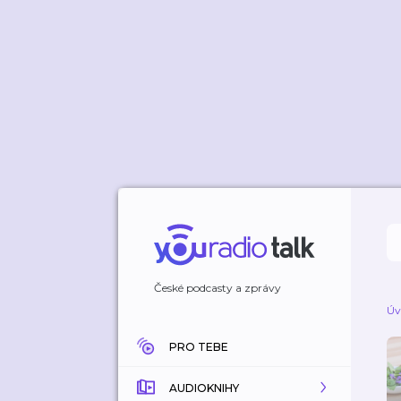
České podcasty a zprávy
Úv
PRO TEBE
AUDIOKNIHY