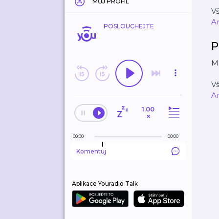
MŮJ PROFIL
V
A
POSLOUCHEJTE
P
Ma
V
A
1.00
×
00:00
00:00
Komentuj
Aplikace Youradio Talk