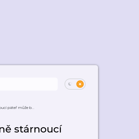
ucí páteř může b...
ně stárnoucí