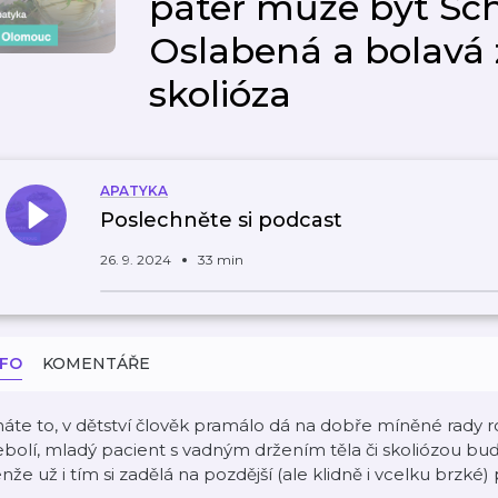
páteř může být S
Oslabená a bolavá 
skolióza
APATYKA
Poslechněte si podcast
26. 9. 2024
33 min
NFO
KOMENTÁŘE
áte to, v dětství člověk pramálo dá na dobře míněné rady rod
bolí, mladý pacient s vadným držením těla či skoliózou buďt
nže už i tím si zadělá na pozdější (ale klidně i vcelku brzké) 