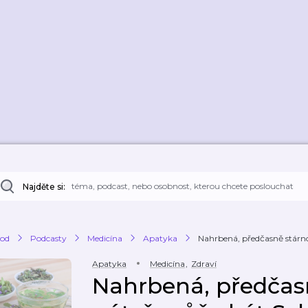
Najděte si:
od
Podcasty
Medicína
Apatyka
Nahrbená, předčasně stárno
Apatyka
Medicína
,
Zdraví
Nahrbená, předčas