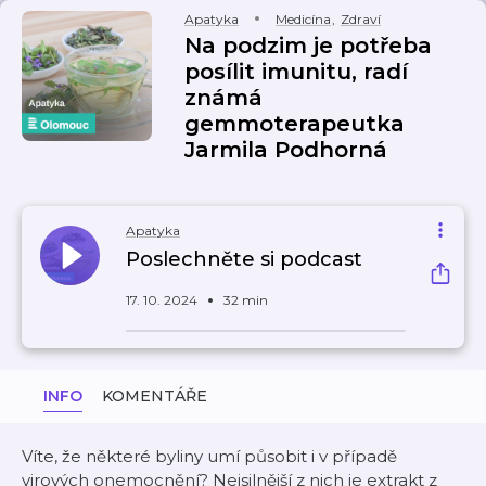
Apatyka
Medicína
,
Zdraví
Na podzim je potřeba
posílit imunitu, radí
známá
gemmoterapeutka
Jarmila Podhorná
Apatyka
Poslechněte si podcast
17. 10. 2024
32 min
INFO
KOMENTÁŘE
Víte, že některé byliny umí působit i v případě
virových onemocnění? Nejsilnější z nich je extrakt z