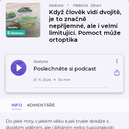
Apatyka
Medicína
,
Zdraví
Když člověk vidí dvojitě,
je to značně
nepříjemné, ale i velmi
limitující. Pomoct může
ortoptika
Apatyka
Poslechněte si podcast
21. 11. 2024
34 min
INFO
KOMENTÁŘE
Do jaké míry, v jakém věku a jak trvale dokáže s
dvojitým viděním, ale i šilháním nebo tupozrakostí