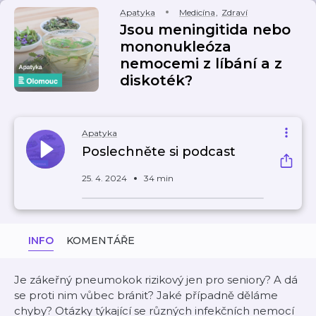
Apatyka
Medicína
,
Zdraví
Jsou meningitida nebo
mononukleóza
nemocemi z líbání a z
diskoték?
Apatyka
Poslechněte si podcast
25. 4. 2024
34 min
INFO
KOMENTÁŘE
Je zákeřný pneumokok rizikový jen pro seniory? A dá
se proti nim vůbec bránit? Jaké případně děláme
chyby? Otázky týkající se různých infekčních nemocí