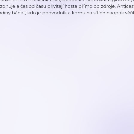
zonuje a čas od času přivítají hosta přímo od zdroje. Antica
diny bádat, kdo je podvodník a komu na sítích naopak věřit