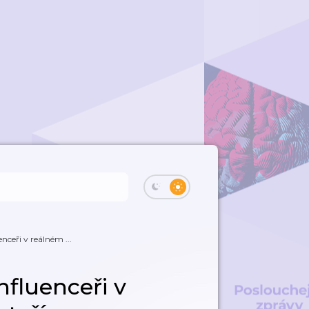
enceři v reálném ...
influenceři v