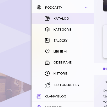
PODCASTY
KATALOG
KOUPENÉ
KATALOG
KATEGORIE
KATEGORIE
ZÁLOŽKY
ZÁLOŽKY
HISTORIE
LÍBÍ SE MI
ODEBÍRANÉ
I
HISTORIE
P
EDITORSKÉ TIPY
Pa
ta
ČLÁNKY BLOG
we
zá