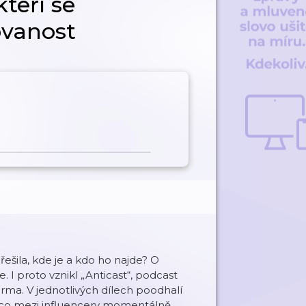
teří se
ovanost
ešila, kde je a kdo ho najde? O
. I proto vznikl „Anticast“, podcast
ma. V jednotlivých dílech poodhalí
t, co mezi influencery momentálně