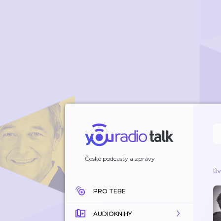
České podcasty a zprávy
Úv
PRO TEBE
AUDIOKNIHY