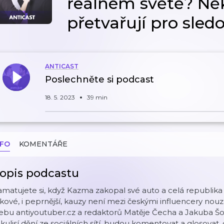
reálném světě? Něk
přetvařují pro sled
ANTICAST
Poslechněte si podcast
18. 5. 2023
39 min
NFO
KOMENTÁŘE
opis podcastu
matujete si, když Kazma zakopal své auto a celá republika ř
kové, i peprnější, kauzy není mezi českými influencery nouze
bu antiyoutuber.cz a redaktorů Matěje Čecha a Jakuba Šor
kulisí dění ze sociálních sítí, budou komentovat a glosova