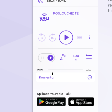
MŮJ PROFIL
re
ho
POSLOUCHEJTE
1.00
×
00:00
00:00
Komentuj
Aplikace Youradio Talk