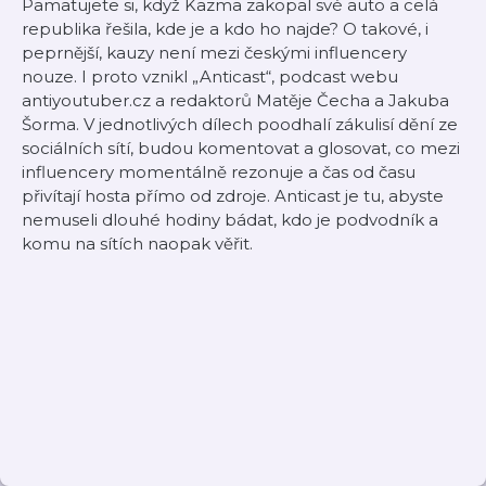
Pamatujete si, když Kazma zakopal své auto a celá
republika řešila, kde je a kdo ho najde? O takové, i
peprnější, kauzy není mezi českými influencery
nouze. I proto vznikl „Anticast“, podcast webu
antiyoutuber.cz a redaktorů Matěje Čecha a Jakuba
Šorma. V jednotlivých dílech poodhalí zákulisí dění ze
sociálních sítí, budou komentovat a glosovat, co mezi
influencery momentálně rezonuje a čas od času
přivítají hosta přímo od zdroje. Anticast je tu, abyste
nemuseli dlouhé hodiny bádat, kdo je podvodník a
komu na sítích naopak věřit.