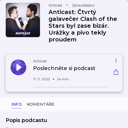
Anticast
Zpravodajství
Anticast: Čtvrtý
galavečer Clash of the
Stars byl zase bizár.
Urážky a pivo tekly
proudem
Anticast
Poslechněte si podcast
17. 3. 2023
24 min
INFO
KOMENTÁŘE
Popis podcastu