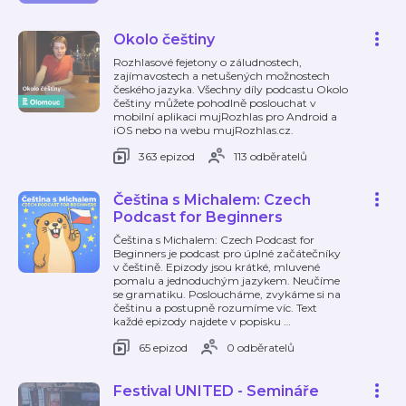
Okolo češtiny
Rozhlasové fejetony o záludnostech,
zajímavostech a netušených možnostech
českého jazyka. Všechny díly podcastu Okolo
češtiny můžete pohodlně poslouchat v
mobilní aplikaci mujRozhlas pro Android a
iOS nebo na webu mujRozhlas.cz.
363 epizod
113 odběratelů
Čeština s Michalem: Czech
Podcast for Beginners
Čeština s Michalem: Czech Podcast for
Beginners je podcast pro úplné začátečníky
v češtině. Epizody jsou krátké, mluvené
pomalu a jednoduchým jazykem. Neučíme
se gramatiku. Posloucháme, zvykáme si na
češtinu a postupně rozumíme víc. Text
každé epizody najdete v popisku
…
65 epizod
0 odběratelů
Festival UNITED - Semináře