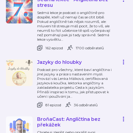
stresu
Sedmá lekce je podcast o angličtině pro
dospělé, kteří už nemají čas se cítit blbě.
Pokud angličtině tak nějak rozumíš, ale:
mluvení tě stresuje máš pocit, že to víš, ale
neumíš to říct učebnice tě spíš vyčerpávají
než pomáhají pak jsi tady správně. Sedmá
lekce vysvětlu
…
162 epizod
1700 odběratelů
Jazyky do hloubky
Podcast pro všechny, které baví angličtina i
jiné jazyky a práce s nastavením mysli.
Provází vás Lenka Málková, certifikovaná
jazyková koučka, lektorka angličtiny a
zakladatelka projektu Cesta k jazykům.
Přináší inspiraci k tomu, jak přistupovat k
učení i používání ja
…
81 epizod
36 odběratelů
BroňaCast: Angličtina bez
překážek
Chcete si zlepšit nebo oprášit svoji