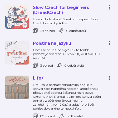
Slow Czech for beginners
(DreadCzech)
Listen. Understand. Speak and repeat. Slow
Czech hosted by Adéla.
29 epizod
0 odběratelů
Polština na jazyku
Chceš se naučit polsky? Tak to tenhle
podcast je pro tebe! UCZMY SIĘ POLSKIEGO
RAZEM.
3 epizod
0 odběratelů
Life+
Life+, to je patnáctiminutovka anglické
konverzace naplněná noblesní angličtinou i
překvapivě dobrou češtinou rozhlasové
lektorky Ailsy Randall. „Life“ pro konverzační
témata z běžného života (rodina,
zaměstnání, volný čas) a „plus“ pro Boží
pohled do daného tématu.Info
…
89 epizod
1 odběratel