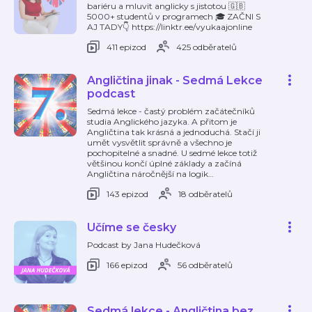
bariéru a mluvit anglicky s jistotou 🇬🇧
5000+ studentů v programech 🎓 ZAČNI S
AJ TADY👇 https://linktr.ee/vyukaajonline
411 epizod
425 odběratelů
Angličtina jinak - Sedmá Lekce
podcast
Sedmá lekce - častý problém začátečníků
studia Anglického jazyka. A přitom je
Angličtina tak krásná a jednoduchá. Stačí ji
umět vysvětlit správně a všechno je
pochopitelné a snadné. U sedmé lekce totiž
většinou končí úplné základy a začíná
Angličtina náročnější na logik
…
143 epizod
18 odběratelů
Učíme se česky
Podcast by Jana Hudečková
166 epizod
56 odběratelů
Sedmá lekce - Angličtina bez