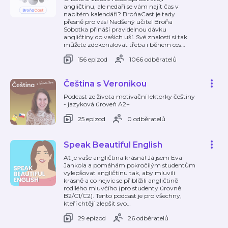
angličtinu, ale nedaří se vám najít čas v
nabitém kalendáři? BroňaCast je tady
přesně pro vás! Nadšený učitel Broňa
Sobotka přináší pravidelnou dávku
angličtiny do vašich uší. Své znalosti si tak
můžete zdokonalovat třeba i během ces
…
156 epizod
1066 odběratelů
Čeština s Veronikou
Podcast ze života motivační lektorky češtiny
- jazyková úroveň A2+
25 epizod
0 odběratelů
Speak Beautiful English
Ať je vaše angličtina krásná! Já jsem Eva
Jankola a pomáhám pokročilým studentům
vylepšovat angličtinu tak, aby mluvili
krásně a co nejvíc se přiblížili angličtině
rodilého mluvčího (pro studenty úrovně
B2/C1/C2). Tento podcast je pro všechny,
kteří chtějí zlepšit svo
…
29 epizod
26 odběratelů