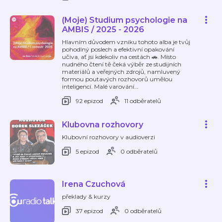
(Moje) Studium psychologie na
AMBIS / 2025 - 2026
Hlavním důvodem vzniku tohoto alba je tvůj
pohodlný poslech a efektivní opakování
učiva, ať jsi kdekoliv na cestách 🚗. Místo
nudného čtení tě čeká výběr ze studijních
materiálů a veřejných zdrojů, namluvený
formou poutavých rozhovorů umělou
inteligencí. Malé varování
…
92 epizod
11 odběratelů
Klubovna rozhovory
Klubovní rozhovory v audioverzi
5 epizod
0 odběratelů
Irena Czuchová
překlady & kurzy
37 epizod
0 odběratelů