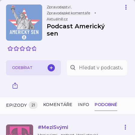
Zpravodajství
,
Zpravodajské komentáře
Aktuálně.cz
Podcast Americký
sen
ODEBÍRAT
KOMENTÁŘE
INFO
PODOBNÉ
EPIZODY
21
#MeziSvými
Mezi svými – podcast, který otevírá