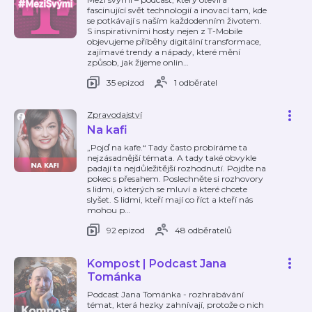
fascinující svět technologií a inovací tam, kde
se potkávají s naším každodenním životem.
S inspirativními hosty nejen z T-Mobile
objevujeme příběhy digitální transformace,
zajímavé trendy a nápady, které mění
způsob, jak žijeme onlin
…
35 epizod
1 odběratel
Zpravodajství
Na kafi
„Pojď na kafe.“ Tady často probíráme ta
nejzásadnější témata. A tady také obvykle
padají ta nejdůležitější rozhodnutí. Pojďte na
pokec s přesahem. Poslechněte si rozhovory
s lidmi, o kterých se mluví a které chcete
slyšet. S lidmi, kteří mají co říct a kteří nás
mohou p
…
92 epizod
48 odběratelů
Kompost | Podcast Jana
Tománka
Podcast Jana Tománka - rozhrabávání
témat, která hezky zahnívají, protože o nich