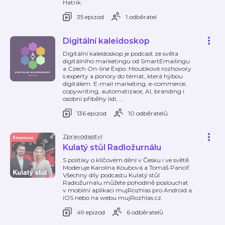
Hatrik.
35 epizod
1 odběratel
Digitální kaleidoskop
Digitální kaleidoskop je podcast ze světa
digitálního marketingu od SmartEmailingu
a Czech On-line Expo. Hloubkové rozhovory
s experty a ponory do témat, která hýbou
digitálem. E-mail marketing, e-commerce,
copywriting, automatizace, AI, branding i
osobní příběhy lidí,
…
136 epizod
10 odběratelů
Zpravodajství
Kulatý stůl Radiožurnálu
S politiky o klíčovém dění v Česku i ve světě.
Moderuje Karolína Koubová a Tomáš Pancíř.
Všechny díly podcastu Kulatý stůl
Radiožurnálu můžete pohodlně poslouchat
v mobilní aplikaci mujRozhlas pro Android a
iOS nebo na webu mujRozhlas.cz.
49 epizod
6 odběratelů