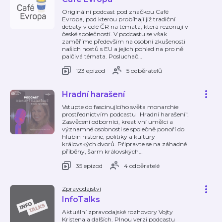
Originální podcast pod značkou Café
Evropa, pod kterou probíhají již tradiční
debaty v celé ČR na témata, která rezonují v
české společnosti. V podcastu se však
zaměříme především na osobní zkušenosti
našich hostů s EU a jejich pohled na pro ně
palčivá témata. Posluchač
…
123 epizod
5 odběratelů
Hradní harašení
Vstupte do fascinujícího světa monarchie
prostřednictvím podcastu "Hradní harašení".
Zasvěcení odborníci, kreativní umělci a
významné osobnosti se společně ponoří do
hlubin historie, politiky a kultury
královských dvorů. Připravte se na záhadné
příběhy, šarm královských
…
35 epizod
4 odběratelé
Zpravodajství
InfoTalks
Aktuální zpravodajské rozhovory Vojty
Kristena a dalších. Plnou verzi podcastu