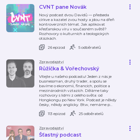
CVNT pane Novák
Nový podcast dvou Davidů — předseda
církve a kazatel zvou hosty a jdou na dřeň
kontroverzních témat. Jak aplikovat
křesťanskou víru v současném světě?
Rozhovory o kulturních a teologických
otázkách.
26 epizod
5 odběratelů
Zpravodajství
Růžička & Vořechovský
Vítejte u našeho podcastu! Jeden z nás je
businessman, druhý trader, a spolu se
bavíme o ekonomii, financích, politice a
mezinárodních vztazích. Děláme taky
rozhovory s lidmi z celého světa: od
Hongkongu po New York. Podcast je někdy
česky, někdy anglicky. Btw, nemáme p
…
113 epizod
25 odběratelů
Zpravodajství
Šťastný podcast