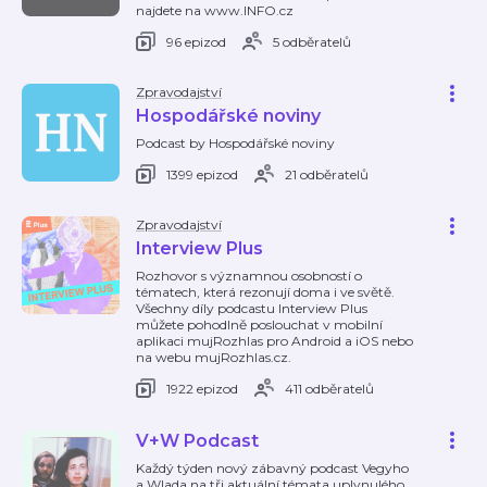
najdete na www.INFO.cz
96 epizod
5 odběratelů
Zpravodajství
Hospodářské noviny
Podcast by Hospodářské noviny
1399 epizod
21 odběratelů
Zpravodajství
Interview Plus
Rozhovor s významnou osobností o
tématech, která rezonují doma i ve světě.
Všechny díly podcastu Interview Plus
můžete pohodlně poslouchat v mobilní
aplikaci mujRozhlas pro Android a iOS nebo
na webu mujRozhlas.cz.
1922 epizod
411 odběratelů
V+W Podcast
Každý týden nový zábavný podcast Vegyho
a Wlada na tři aktuální témata uplynulého