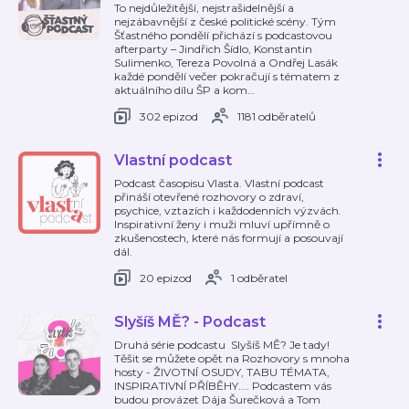
To nejdůležitější, nejstrašidelnější a
nejzábavnější z české politické scény. Tým
Šťastného pondělí přichází s podcastovou
afterparty – Jindřich Šídlo, Konstantin
Sulimenko, Tereza Povolná a Ondřej Lasák
každé pondělí večer pokračují s tématem z
aktuálního dílu ŠP a kom
…
302 epizod
1181 odběratelů
Vlastní podcast
Podcast časopisu Vlasta. Vlastní podcast
přináší otevřené rozhovory o zdraví,
psychice, vztazích i každodenních výzvách.
Inspirativní ženy i muži mluví upřímně o
zkušenostech, které nás formují a posouvají
dál.
20 epizod
1 odběratel
Slyšíš MĚ? - Podcast
Druhá série podcastu Slyšíš MĚ? Je tady!
Těšit se můžete opět na Rozhovory s mnoha
hosty - ŽIVOTNÍ OSUDY, TABU TÉMATA,
INSPIRATIVNÍ PŘÍBĚHY.... Podcastem vás
budou provázet Dája Šurečková a Tom