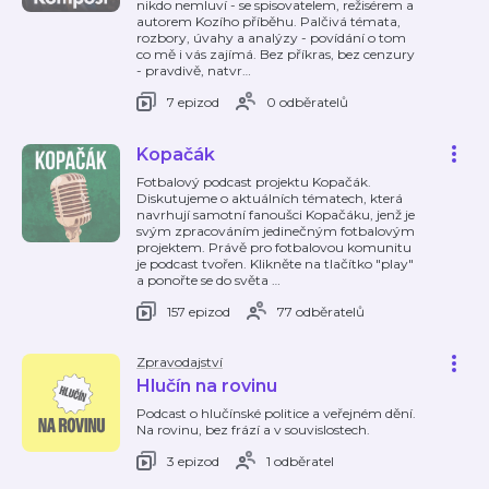
nikdo nemluví - se spisovatelem, režisérem a
autorem Kozího příběhu. Palčivá témata,
rozbory, úvahy a analýzy - povídání o tom
co mě i vás zajímá. Bez příkras, bez cenzury
- pravdivě, natvr
…
7 epizod
0 odběratelů
Kopačák
Fotbalový podcast projektu Kopačák.
Diskutujeme o aktuálních tématech, která
navrhují samotní fanoušci Kopačáku, jenž je
svým zpracováním jedinečným fotbalovým
projektem. Právě pro fotbalovou komunitu
je podcast tvořen. Klikněte na tlačítko "play"
a ponořte se do světa
…
157 epizod
77 odběratelů
Zpravodajství
Hlučín na rovinu
Podcast o hlučínské politice a veřejném dění.
Na rovinu, bez frází a v souvislostech.
3 epizod
1 odběratel