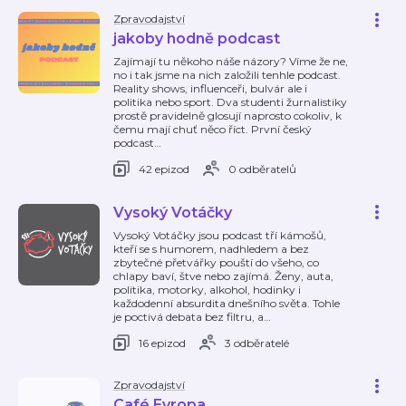
Zpravodajství
jakoby hodně podcast
Zajímají tu někoho náše názory? Víme že ne,
no i tak jsme na nich založili tenhle podcast.
Reality shows, influenceři, bulvár ale i
politika nebo sport. Dva studenti žurnalistiky
prostě pravidelně glosují naprosto cokoliv, k
čemu mají chuť něco říct. První český
podcast
…
42 epizod
0 odběratelů
Vysoký Votáčky
Vysoký Votáčky jsou podcast tří kámošů,
kteří se s humorem, nadhledem a bez
zbytečné přetvářky pouští do všeho, co
chlapy baví, štve nebo zajímá. Ženy, auta,
politika, motorky, alkohol, hodinky i
každodenní absurdita dnešního světa. Tohle
je poctivá debata bez filtru, a
…
16 epizod
3 odběratelé
Zpravodajství
Café Evropa