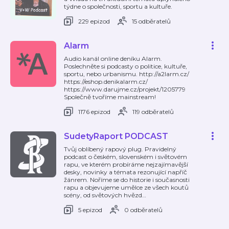
týdne o společnosti, sportu a kultuře.
229 epizod
15 odběratelů
Alarm
Audio kanál online deníku Alarm.
Poslechněte si podcasty o politice, kultuře,
sportu, nebo urbanismu. http://a2larm.cz/
https://eshop.denikalarm.cz/
https://www.darujme.cz/projekt/1205779
Společně tvoříme mainstream!
1176 epizod
119 odběratelů
SudetyRaport PODCAST
Tvůj oblíbený rapový plug. Pravidelný
podcast o českém, slovenském i světovém
rapu, ve kterém probíráme nejzajímavější
desky, novinky a témata rezonující napříč
žánrem. Noříme se do historie i současnosti
rapu a objevujeme umělce ze všech koutů
scény, od světových hvězd
…
5 epizod
0 odběratelů