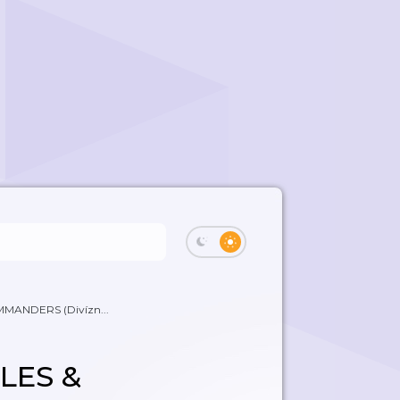
MMANDERS (Divízn...
GLES &