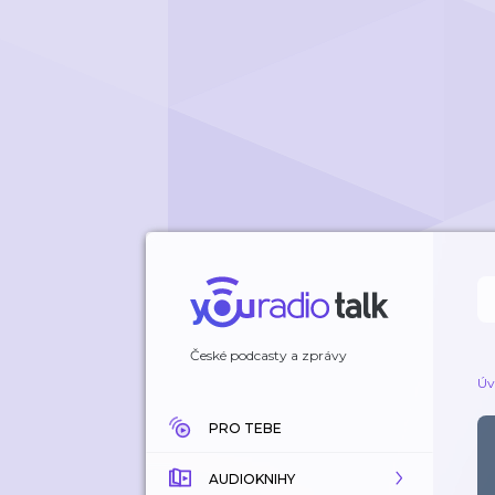
České podcasty a zprávy
Úv
PRO TEBE
AUDIOKNIHY