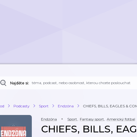
Najděte si:
od
Podcasty
Sport
Endzóna
CHIEFS, BILLS, EAGLES & CO
Endzóna
Sport
,
Fantasy sport
,
Americký fotbal
CHIEFS, BILLS, EA