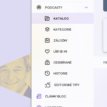
PODCASTY
KATALOG
KOUPENÉ
KATALOG
KATEGORIE
KATEGORIE
ZÁLOŽKY
ZÁLOŽKY
HISTORIE
LÍBÍ SE MI
I
ODEBÍRANÉ
HISTORIE
EDITORSKÉ TIPY
ČLÁNKY BLOG