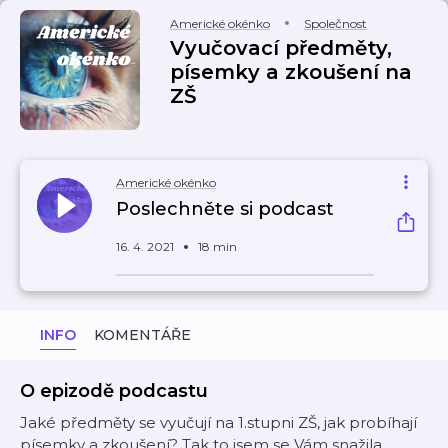
Americké okénko
Společnost
Vyučovací předměty,
písemky a zkoušení na
ZŠ
Americké okénko
Poslechněte si podcast
16. 4. 2021
18 min
INFO
KOMENTÁŘE
O epizodě podcastu
Jaké předměty se vyučují na 1.stupni ZŠ, jak probíhají
písemky a zkoušení? Tak to jsem se Vám snažila