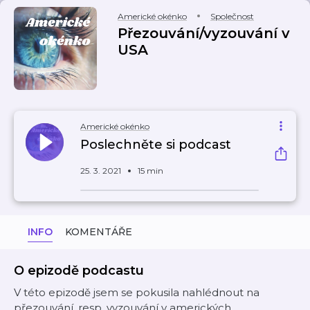
Americké okénko
Společnost
Přezouvání/vyzouvání v
USA
Americké okénko
Poslechněte si podcast
25. 3. 2021
15 min
INFO
KOMENTÁŘE
O epizodě podcastu
V této epizodě jsem se pokusila nahlédnout na
přezouvání, resp. vyzouvání v amerických