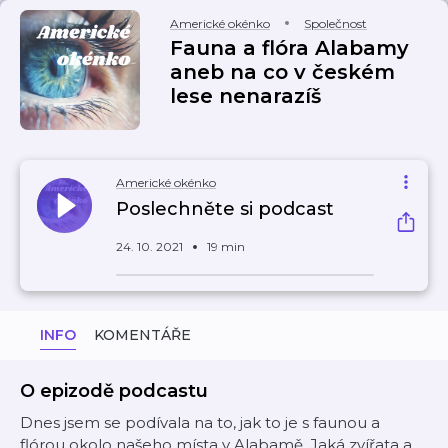
Americké okénko
Společnost
Fauna a flóra Alabamy
aneb na co v českém
lese nenarazíš
Americké okénko
Poslechněte si podcast
24. 10. 2021
19 min
INFO
KOMENTÁŘE
O epizodě podcastu
Dnes jsem se podívala na to, jak to je s faunou a
flórou okolo našeho místa v Alabamě. Jaká zvířata a