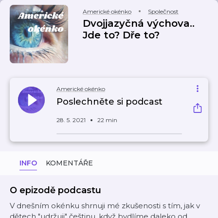
Americké okénko
Společnost
Dvojjazyčná výchova..
Jde to? Dře to?
Americké okénko
Poslechněte si podcast
28. 5. 2021
22 min
INFO
KOMENTÁŘE
O epizodě podcastu
V dnešním okénku shrnuji mé zkušenosti s tím, jak v
dětech "udržuji" češtinu, když bydlíme daleko od