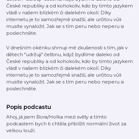
České republiky a od kohokoliv, kdo by tímto jazykem
vládl v našem blízkém či dalekém okolí. Díky
internetu je to samozřejmě snažší, ale určitou vůli
musíte vynaložit. Jak se s tím peru nebo neperu si
poslechněte.
V dnešním okénku shrnuji mé zkušenosti s tím, jak v
dětech "udržuji" češtinu, když bydlíme daleko od
České republiky a od kohokoliv, kdo by tímto jazykem
vládl v našem blízkém či dalekém okolí. Díky
internetu je to samozřejmě snažší, ale určitou vůli
musíte vynaložit. Jak se s tím peru nebo neperu si
poslechněte.
Popis podcastu
Ahoj, já jsem Bora/Holka mezi světy a tímto
podcastem bych ti chtěla přiblížit normální život za
velkou louží.