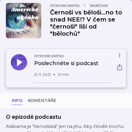
Americké okénko
Společnost
Černoši vs běloši...no to
snad NEE!? V čem se
"černoši" liší od
"bělochů"
Americké okénko
Poslechněte si podcast
21. 5. 2021
21 min
INFO
KOMENTÁŘE
O epizodě podcastu
Alabama je "černošská" jen na jihu. Aby člověk trochu