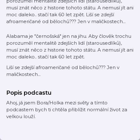
porozuměl mentalitě zdejších lidí (starousedlíků),
musí znát něco z historie tohoto státu. A nemusí jít ani
moc daleko.. stačí tak 60 let zpět. Liší se zdejší
afroameričané od bělochů??? Jen v maličkostech...
Alabama je "černošská" jen na jihu. Aby člověk trochu
porozuměl mentalitě zdejších lidí (starousedlíků),
musí znát něco z historie tohoto státu. A nemusí jít ani
moc daleko.. stačí tak 60 let zpět.
Liší se zdejší afroameričané od bělochů??? Jen v
maličkostech...
Popis podcastu
Ahoj, já jsem Bora/Holka mezi světy a tímto
podcastem bych ti chtěla přiblížit normální život za
velkou louží.