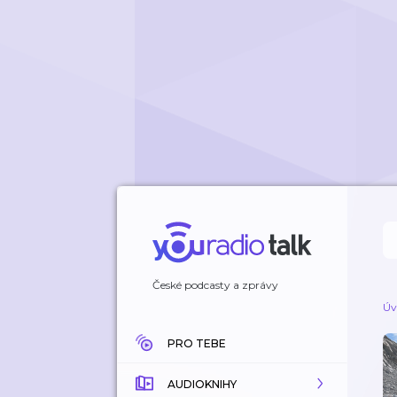
České podcasty a zprávy
Úv
PRO TEBE
AUDIOKNIHY