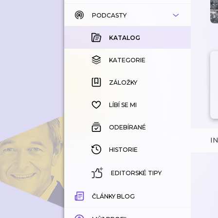
PODCASTY
KATALOG
KOUPENÉ
KATALOG
KATEGORIE
KATEGORIE
ZÁLOŽKY
ZÁLOŽKY
HISTORIE
LÍBÍ SE MI
ODEBÍRANÉ
I
HISTORIE
EDITORSKÉ TIPY
ČLÁNKY BLOG