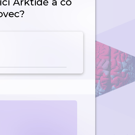
ící Arktidě a co
ovec?