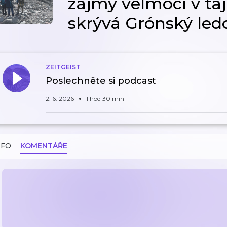
zájmy velmocí v taj
skrývá Grónský led
ZEITGEIST
Poslechněte si podcast
2. 6. 2026
1 hod 30 min
NFO
KOMENTÁŘE