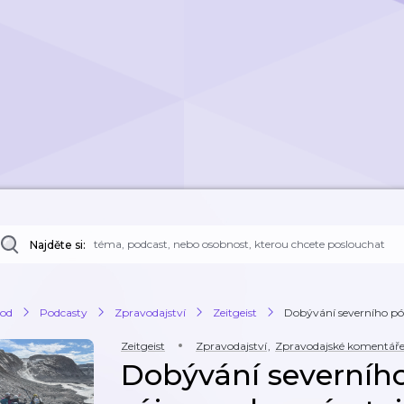
Najděte si:
od
Podcasty
Zpravodajství
Zeitgeist
Dobývání severního pól
Zeitgeist
Zpravodajství
,
Zpravodajské komentář
Dobývání severního