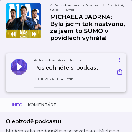
AliAs podcast Adolfa Adama
Vzdělání
,
Osobní rozvoj
MICHAELA JADRNÁ:
Byla jsem tak naštvaná,
že jsem to SUMO v
povidlech vyhrála!
AliAs podcast Adolfa Adama
Poslechněte si podcast
20. 11. 2024
46 min
INFO
KOMENTÁŘE
O epizodě podcastu
Moderátorka, pedagožka a spisovatelka - Michaela