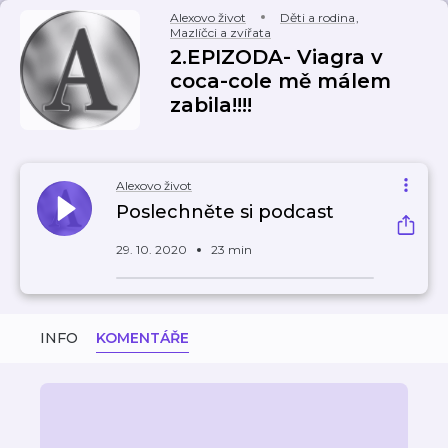
Alexovo život
Děti a rodina
,
Mazlíčci a zvířata
2.EPIZODA- Viagra v
coca-cole mě málem
zabila!!!!
Alexovo život
Poslechněte si podcast
29. 10. 2020
23 min
INFO
KOMENTÁŘE