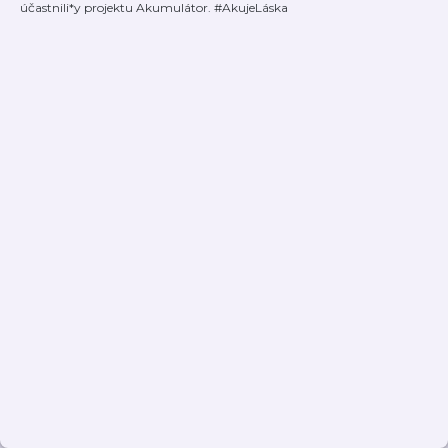
účastnili*y projektu Akumulátor. #AkujeLáska