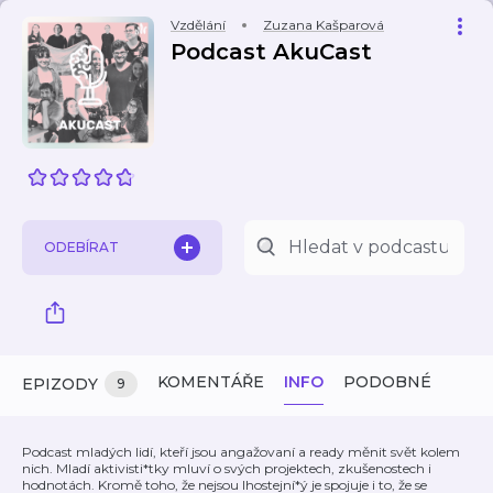
Vzdělání
Zuzana Kašparová
Podcast AkuCast
ODEBÍRAT
KOMENTÁŘE
INFO
PODOBNÉ
EPIZODY
9
Podcast mladých lidí, kteří jsou angažovaní a ready měnit svět kolem
nich. Mladí aktivisti*tky mluví o svých projektech, zkušenostech i
hodnotách. Kromě toho, že nejsou lhostejní*ý je spojuje i to, že se