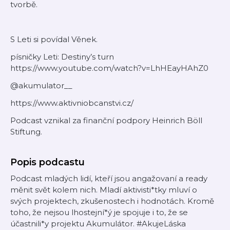
tvorbě.
S Leti si povídal Věnek.
písničky Leti: Destiny’s turn
https://www.youtube.com/watch?v=LhHEayHAhZ0
@akumulator__
https://www.aktivniobcanstvi.cz/
Podcast vznikal za finanční podpory Heinrich Böll
Stiftung.
Popis podcastu
Podcast mladých lidí, kteří jsou angažovaní a ready
měnit svět kolem nich. Mladí aktivisti*tky mluví o
svých projektech, zkušenostech i hodnotách. Kromě
toho, že nejsou lhostejní*ý je spojuje i to, že se
účastnili*y projektu Akumulátor. #AkujeLáska