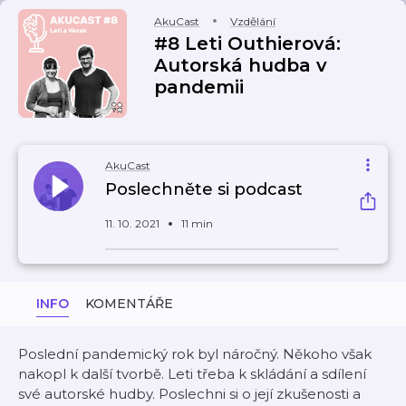
AkuCast
Vzdělání
#8 Leti Outhierová:
Autorská hudba v
pandemii
AkuCast
Poslechněte si podcast
11. 10. 2021
11 min
INFO
KOMENTÁŘE
Poslední pandemický rok byl náročný. Někoho však
nakopl k další tvorbě. Leti třeba k skládání a sdílení
své autorské hudby. Poslechni si o její zkušenosti a