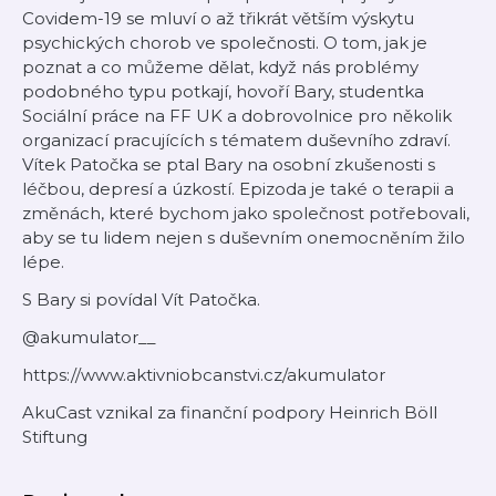
Covidem-19 se mluví o až třikrát větším výskytu
psychických chorob ve společnosti. O tom, jak je
poznat a co můžeme dělat, když nás problémy
podobného typu potkají, hovoří Bary, studentka
Sociální práce na FF UK a dobrovolnice pro několik
organizací pracujících s tématem duševního zdraví.
Vítek Patočka se ptal Bary na osobní zkušenosti s
léčbou, depresí a úzkostí. Epizoda je také o terapii a
změnách, které bychom jako společnost potřebovali,
aby se tu lidem nejen s duševním onemocněním žilo
lépe.
S Bary si povídal Vít Patočka.
@akumulator__
https://www.aktivniobcanstvi.cz/akumulator
AkuCast vznikal za finanční podpory Heinrich Böll
Stiftung