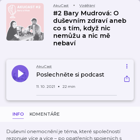
AkuCast
Vzdělání
#2 Bary Mudrová: O
duševním zdraví aneb
co s tím, když nic
nemůžu a nic mě
nebaví
AkuCast
Poslechněte si podcast
11. 10. 2021
22 min
INFO
KOMENTÁŘE
Duševní onemocnění je téma, které společností
rezonuje více a více – po opatřeních spojených s