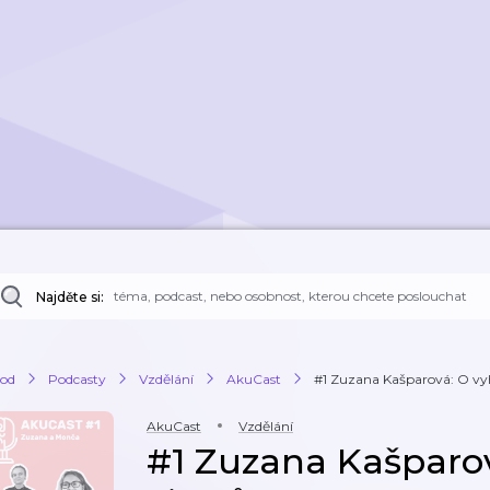
Najděte si:
od
Podcasty
Vzdělání
AkuCast
#1 Zuzana Kašparová: O vyhá
AkuCast
Vzdělání
#1 Zuzana Kašparo