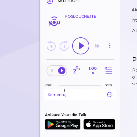
MŮJ PROFIL
@
POSLOUCHEJTE
ht
Ak
P
1.00
Po
×
o 
se
00:00
00:00
Komentuj
Aplikace Youradio Talk