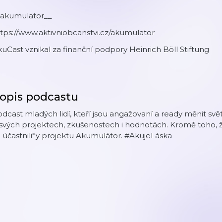
akumulator__
tps://www.aktivniobcanstvi.cz/akumulator
uCast vznikal za finanční podpory Heinrich Böll Stiftung
opis podcastu
dcast mladých lidí, kteří jsou angažovaní a ready měnit svět
svých projektech, zkušenostech i hodnotách. Kromě toho, že n
 účastnili*y projektu Akumulátor. #AkujeLáska