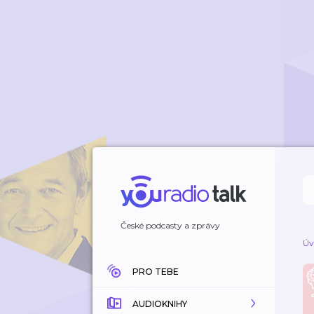
České podcasty a zprávy
Úv
PRO TEBE
AUDIOKNIHY