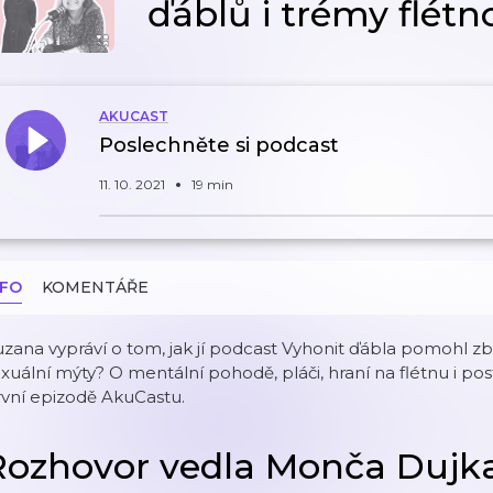
ďáblů i trémy flétn
AKUCAST
Poslechněte si podcast
11. 10. 2021
19 min
NFO
KOMENTÁŘE
zana vypráví o tom, jak jí podcast Vyhonit ďábla pomohl zb
xuální mýty? O mentální pohodě, pláči, hraní na flétnu i po
vní epizodě AkuCastu.
Rozhovor vedla Monča Dujk