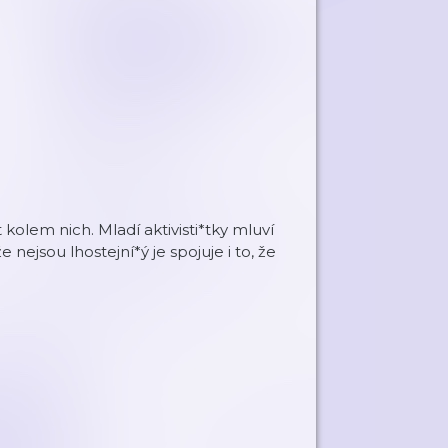
 kolem nich. Mladí aktivisti*tky mluví
ejsou lhostejní*ý je spojuje i to, že