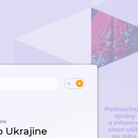
jine
 Ukrajine