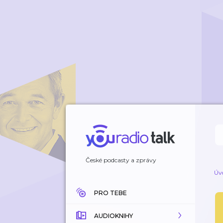
České podcasty a zprávy
Úv
PRO TEBE
AUDIOKNIHY