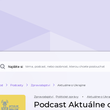
Najděte si:
od
Podcasty
Zpravodajství
Aktuálne o Ukrajine
Zpravodajství
,
Politické zprávy
Aktuálne o Ukra
Podcast Aktuálne o