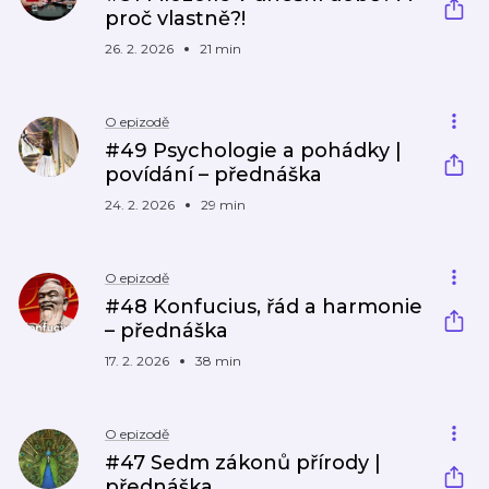
proč vlastně?!
26. 2. 2026
21 min
O epizodě
#49 Psychologie a pohádky |
povídání – přednáška
24. 2. 2026
29 min
O epizodě
#48 Konfucius, řád a harmonie
– přednáška
17. 2. 2026
38 min
O epizodě
#47 Sedm zákonů přírody |
přednáška