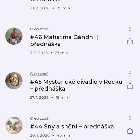
10. 2. 2026
28 min
O epizodě
#46 Mahátma Gándhí |
přednáška
3. 2. 2026
27 min
O epizodě
#45 Mysterické divadlo v Řecku
– přednáška
27. 1. 2026
18 min
O epizodě
#44 Sny a snění – přednáška
20. 1. 2026
46 min