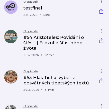
O epizodě
testfinal
2. 8. 2026
3 sec
O epizodě
#54 Aristoteles: Povídání o
štěstí | Filozofie šťastného
života
10. 4. 2026
22 min
O epizodě
#53 Hlas Ticha: výběr z
posvátných tibetských textů
24. 3. 2026
31 min
O epizodě