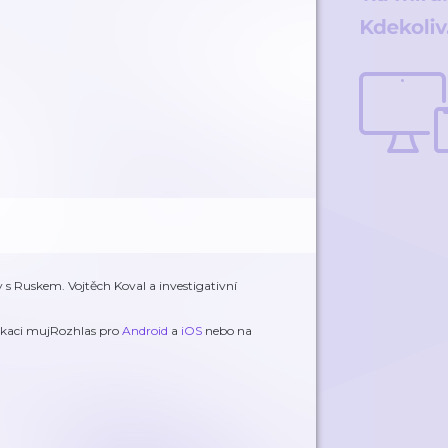
y s Ruskem. Vojtěch Koval a investigativní
.
ikaci mujRozhlas pro
Android
a
iOS
nebo na