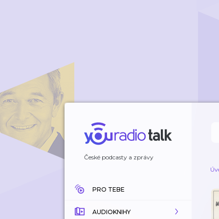
České podcasty a zprávy
Úv
PRO TEBE
AUDIOKNIHY