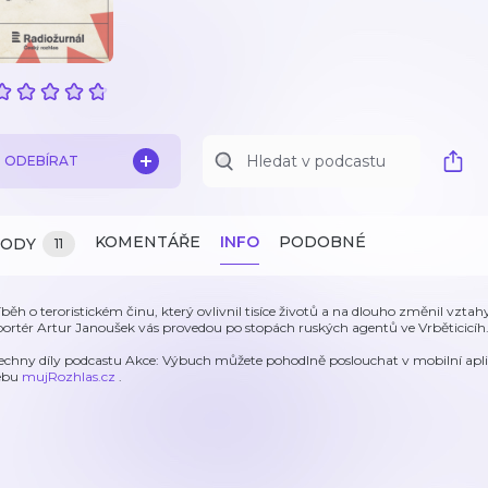
ODEBÍRAT
KOMENTÁŘE
INFO
PODOBNÉ
ZODY
11
íběh o teroristickém činu, který ovlivnil tisíce životů a na dlouho změnil vztah
portér Artur Janoušek vás provedou po stopách ruských agentů ve Vrběticicíh
echny díly podcastu Akce: Výbuch můžete pohodlně poslouchat v mobilní apl
ebu
mujRozhlas.cz
.