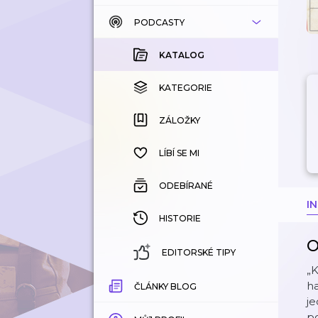
PODCASTY
KATALOG
KOUPENÉ
KATALOG
KATEGORIE
KATEGORIE
ZÁLOŽKY
ZÁLOŽKY
HISTORIE
LÍBÍ SE MI
ODEBÍRANÉ
I
HISTORIE
O
EDITORSKÉ TIPY
„K
ha
ČLÁNKY BLOG
j
po