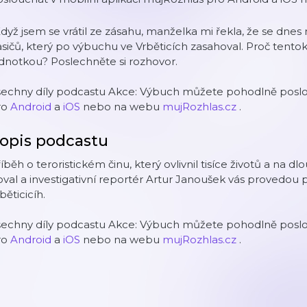
dyž jsem se vrátil ze zásahu, manželka mi řekla, že se dnes 
sičů, který po výbuchu ve Vrběticích zasahoval. Proč tentokr
dnotkou? Poslechněte si rozhovor.
šechny díly podcastu Akce: Výbuch můžete pohodlně poslou
ro
Android
a
iOS
nebo na webu
mujRozhlas.cz
.
opis podcastu
íběh o teroristickém činu, který ovlivnil tisíce životů a na 
val a investigativní reportér Artur Janoušek vás provedou
běticicíh.
šechny díly podcastu Akce: Výbuch můžete pohodlně poslou
ro
Android
a
iOS
nebo na webu
mujRozhlas.cz
.