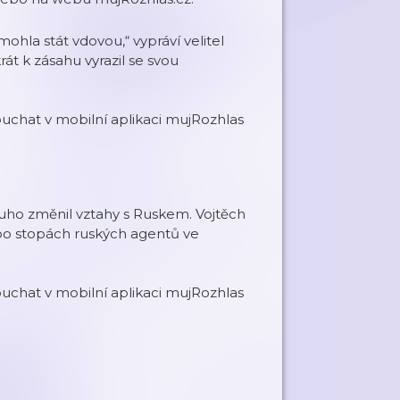
mohla stát vdovou,“ vypráví velitel
át k zásahu vyrazil se svou
chat v mobilní aplikaci mujRozhlas
dlouho změnil vztahy s Ruskem. Vojtěch
 po stopách ruských agentů ve
chat v mobilní aplikaci mujRozhlas