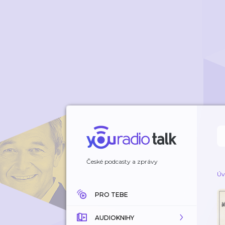
České podcasty a zprávy
Úv
PRO TEBE
AUDIOKNIHY