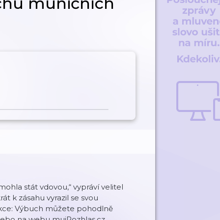
chu muničních
mohla stát vdovou,“ vypráví velitel
át k zásahu vyrazil se svou
 Akce: Výbuch můžete pohodlně
 nebo na webu mujRozhlas.cz.