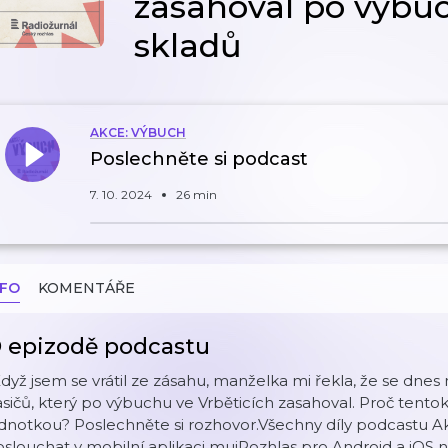
zasahoval po výbu
skladů
AKCE: VÝBUCH
Poslechněte si podcast
7. 10. 2024
26 min
NFO
KOMENTÁŘE
 epizodě podcastu
dyž jsem se vrátil ze zásahu, manželka mi řekla, že se dnes 
sičů, který po výbuchu ve Vrběticích zasahoval. Proč tentokr
ednotkou? Poslechněte si rozhovor.Všechny díly podcastu
slouchat v mobilní aplikaci mujRozhlas pro Android a iOS