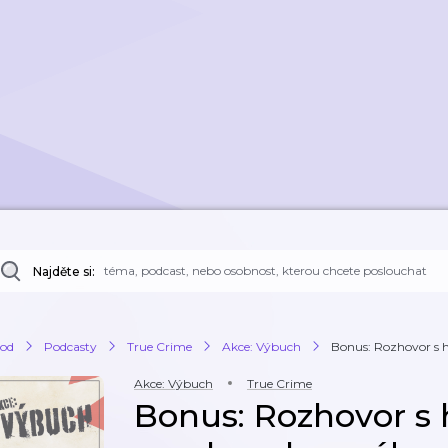
Najděte si:
od
Podcasty
True Crime
Akce: Výbuch
Bonus: Rozhovor s h
Akce: Výbuch
True Crime
Bonus: Rozhovor s 