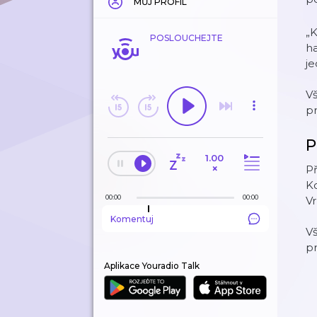
MŮJ PROFIL
„K
POSLOUCHEJTE
ha
je
V
p
P
1.00
×
Př
Ko
00:00
00:00
Vr
Komentuj
V
p
Aplikace Youradio Talk