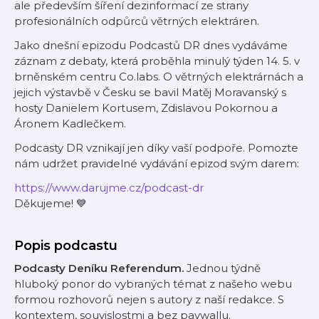
ale především šíření dezinformací ze strany
profesionálních odpůrců větrných elektráren.
Jako dnešní epizodu Podcastů DR dnes vydáváme
záznam z debaty, která proběhla minulý týden 14. 5. v
brněnském centru Co.labs. O větrných elektrárnách a
jejich výstavbě v Česku se bavil Matěj Moravanský s
hosty Danielem Kortusem, Zdislavou Pokornou a
Áronem Kadlečkem.
Podcasty DR vznikají jen díky vaší podpoře. Pomozte
nám udržet pravidelné vydávání epizod svým darem:
https://www.darujme.cz/podcast-dr
Děkujeme! 💙
Popis podcastu
Podcasty Deníku Referendum.
Jednou týdně
hluboký ponor do vybraných témat z našeho webu
formou rozhovorů nejen s autory z naší redakce. S
kontextem, souvislostmi a bez paywallu.