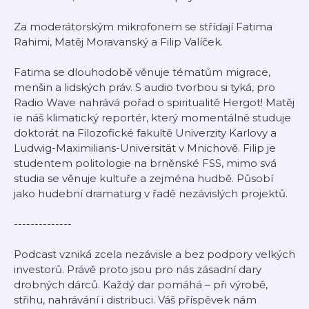
Za moderátorským mikrofonem se střídají Fatima
Rahimi, Matěj Moravanský a Filip Valíček.
Fatima se dlouhodobě věnuje tématům migrace,
menšin a lidských práv. S audio tvorbou si tyká, pro
Radio Wave nahrává pořad o spiritualitě Hergot! Matěj
ie náš klimatický reportér, který momentálně studuje
doktorát na Filozofické fakultě Univerzity Karlovy a
Ludwig-Maximilians-Universität v Mnichově. Filip je
studentem politologie na brněnské FSS, mimo svá
studia se věnuje kultuře a zejména hudbě. Působí
jako hudební dramaturg v řadě nezávislých projektů.
--------------
Podcast vzniká zcela nezávisle a bez podpory velkých
investorů. Právě proto jsou pro nás zásadní dary
drobných dárců. Každý dar pomáhá – při výrobě,
střihu, nahrávání i distribuci. Váš příspěvek nám