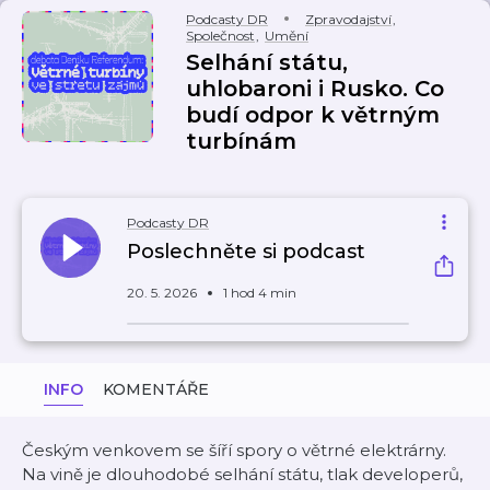
Podcasty DR
Zpravodajství
,
Společnost
,
Umění
Selhání státu,
uhlobaroni i Rusko. Co
budí odpor k větrným
turbínám
Podcasty DR
Poslechněte si podcast
20. 5. 2026
1 hod 4 min
INFO
KOMENTÁŘE
Českým venkovem se šíří spory o větrné elektrárny.
Na vině je dlouhodobé selhání státu, tlak developerů,