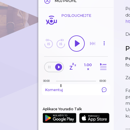
MŮJ PROFIL
Po
d
POSLOUCHEJTE
h
D
P
P
fo
1.00
×
Za
00:00
00:00
Komentuj
Fa
pr
mo
Aplikace Youradio Talk
Un
ku
--