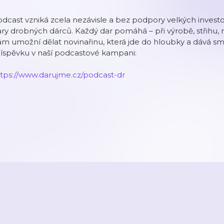
dcast vzniká zcela nezávisle a bez podpory velkých investo
ry drobných dárců. Každý dar pomáhá – při výrobě, střihu, na
m umožní dělat novinařinu, která jde do hloubky a dává sm
říspěvku v naší podcastové kampani:
ttps://www.darujme.cz/podcast-dr