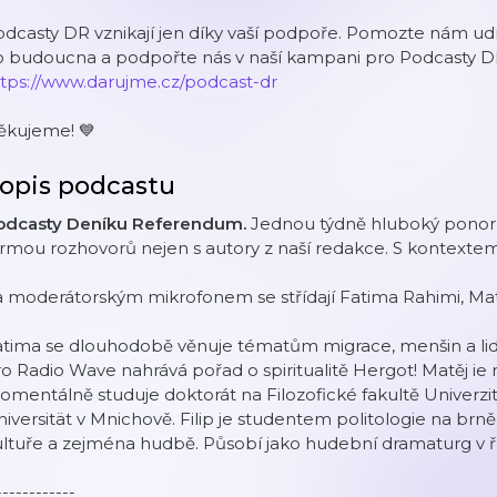
dcasty DR vznikají jen díky vaší podpoře. Pomozte nám udr
o budoucna a podpořte nás v naší kampani pro Podcasty D
ttps://www.darujme.cz/podcast-dr
ěkujeme! 💙
opis podcastu
odcasty Deníku Referendum.
Jednou týdně hluboký ponor
rmou rozhovorů nejen s autory z naší redakce. S kontextem,
 moderátorským mikrofonem se střídají Fatima Rahimi, Matě
tima se dlouhodobě věnuje tématům migrace, menšin a lidsk
o Radio Wave nahrává pořad o spiritualitě Hergot! Matěj ie n
mentálně studuje doktorát na Filozofické fakultě Univerzit
iversität v Mnichově. Filip je studentem politologie na brn
ltuře a zejména hudbě. Působí jako hudební dramaturg v ř
------------