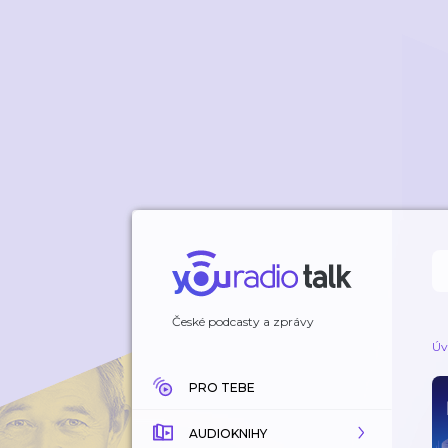
České podcasty a zprávy
Úv
PRO TEBE
AUDIOKNIHY