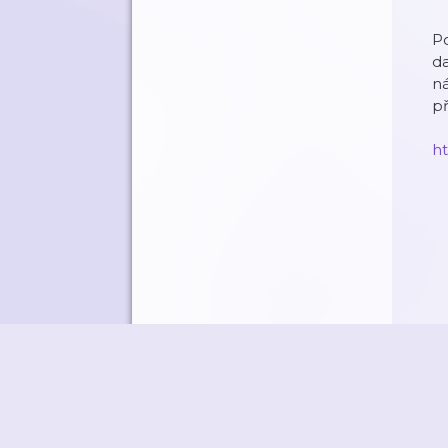
Po
da
ná
p
h