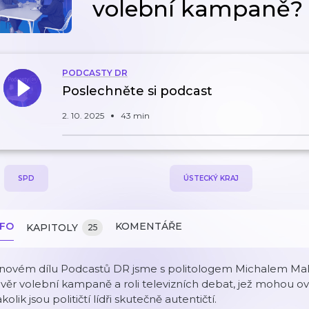
volební kampaně?
PODCASTY DR
Poslechněte si podcast
2. 10. 2025
43 min
SPD
ÚSTECKÝ KRAJ
NFO
KOMENTÁŘE
KAPITOLY
25
novém dílu Podcastů DR jsme s politologem Michalem Malým
věr volební kampaně a roli televizních debat, jež mohou ovl
kolik jsou političtí lídři skutečně autentičtí.