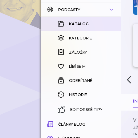
PODCASTY
KATALOG
KOUPENÉ
KATALOG
KATEGORIE
KATEGORIE
ZÁLOŽKY
ZÁLOŽKY
HISTORIE
LÍBÍ SE MI
ODEBÍRANÉ
HISTORIE
I
EDITORSKÉ TIPY
V 
ČLÁNKY BLOG
zá
na