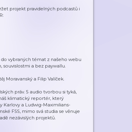
žet projekt pravidelných podcastů i
R:
 do vybraných témat z našeho webu
 souvislostmi a bez paywallu.
j Moravanský a Filip Valíček.
ých práv. S audio tvorbou si tyká,
áš klimatický reportér, který
y Karlovy a Ludwig-Maximilians-
ěnské FSS, mimo svá studia se věnuje
adě nezávislých projektů.