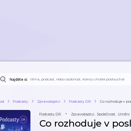
Najděte si:
od
Podcasty
Zpravodajství
Podcasty DR
Co rozhoduje v pos
Podcasty DR
Zpravodajství
,
Společnost
,
Umění
Co rozhoduje v pos