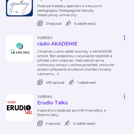
Podcast Katedry speciální a inkluzivní
pedagogiky Pedagogické fakulty
Masarykovy univerzity
31 epizod
6 odběratelů
Vzdělání
rádio AKADEMIE
Chceme s vámi sdílet novinky z AKADEMIE
online. Být podporou v současné nejistotě a
přinést vám inspiraci. Naši lektoři se na
rozhovory schází v online prostředí, omluvte
prosím případné chvilkové zhoršení kvality
záznamu :-).
459 epizod
1 odběratel
Vzdělání
Erudio Talks
Inspirativní podcast pro HR manažery a
firemní lídry.
9 epizod
0 odběratelů