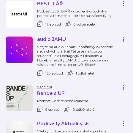
BESTDIÁŘ
Podcast BESTDIÁŘ - otevřeně o podnikání,
politice a tématech, která se nás všech týkají.
17 epizod
3 odběratelé
audio JAMU
Vítejte na audio kanále Janáčkovy akademie
múzických umění! Těšte se na tvorbu
studentů, ale i pedagogů z Divadelní a
Hudební fakulty JAMU. Brzy si pozveme i
vás a zeptáme se, co právě děláte!
123 epizod
1 odběratel
Vzdělání
Rande s UP
Podcast Udržitelného Palacha
9 epizod
0 odběratelů
Podcasty Aktuality.sk
Všetky podcasty spravodajského portálu