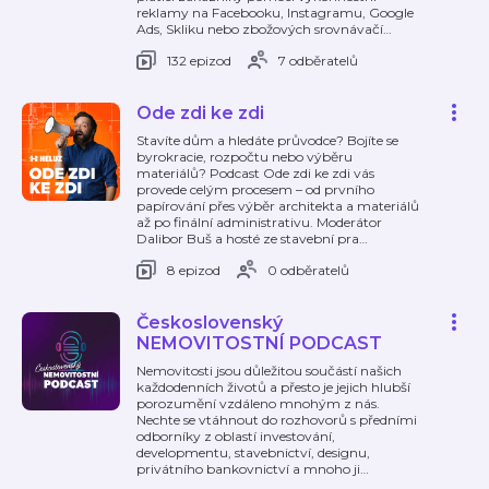
reklamy na Facebooku, Instagramu, Google
Ads, Skliku nebo zbožových srovnávačí
…
132 epizod
7 odběratelů
Ode zdi ke zdi
Stavíte dům a hledáte průvodce? Bojíte se
byrokracie, rozpočtu nebo výběru
materiálů? Podcast Ode zdi ke zdi vás
provede celým procesem – od prvního
papírování přes výběr architekta a materiálů
až po finální administrativu. Moderátor
Dalibor Buš a hosté ze stavební pra
…
8 epizod
0 odběratelů
Československý
NEMOVITOSTNÍ PODCAST
Nemovitosti jsou důležitou součástí našich
každodenních životů a přesto je jejich hlubší
porozumění vzdáleno mnohým z nás.
Nechte se vtáhnout do rozhovorů s předními
odborníky z oblastí investování,
developmentu, stavebnictví, designu,
privátního bankovnictví a mnoho ji
…