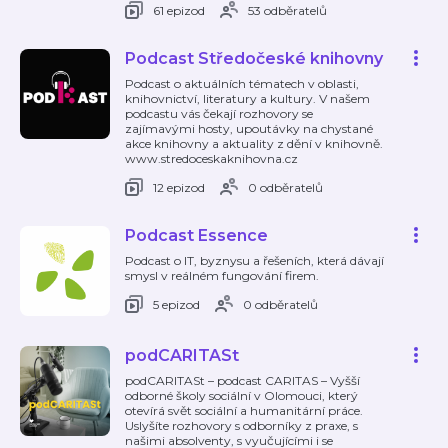
61 epizod
53 odběratelů
Podcast Středočeské knihovny
Podcast o aktuálních tématech v oblasti,
knihovnictví, literatury a kultury. V našem
podcastu vás čekají rozhovory se
zajímavými hosty, upoutávky na chystané
akce knihovny a aktuality z dění v knihovně.
www.stredoceskaknihovna.cz
12 epizod
0 odběratelů
Podcast Essence
Podcast o IT, byznysu a řešeních, která dávají
smysl v reálném fungování firem.
5 epizod
0 odběratelů
podCARITASt
podCARITASt – podcast CARITAS – Vyšší
odborné školy sociální v Olomouci, který
otevírá svět sociální a humanitární práce.
Uslyšíte rozhovory s odborníky z praxe, s
našimi absolventy, s vyučujícími i se