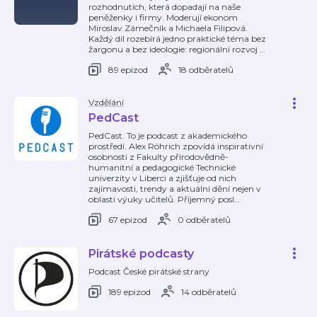
rozhodnutích, která dopadají na naše
peněženky i firmy. Moderují ekonom
Miroslav Zámečník a Michaela Filipová.
Každý díl rozebírá jedno praktické téma bez
žargonu a bez ideologie: regionální rozvoj
…
89 epizod
18 odběratelů
Vzdělání
PedCast
PedCast. To je podcast z akademického
prostředí. Alex Röhrich zpovídá inspirativní
osobnosti z Fakulty přírodovědně-
humanitní a pedagogické Technické
univerzity v Liberci a zjišťuje od nich
zajímavosti, trendy a aktuální dění nejen v
oblasti výuky učitelů. Příjemný posl
…
67 epizod
0 odběratelů
Pirátské podcasty
Podcast České pirátské strany
189 epizod
14 odběratelů