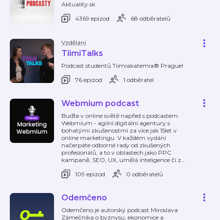
Aktuality.sk
4369 epizod
68 odběratelů
Vzdělání
TiimiTalks
Podcast studentů Tiimiakatemia® Prague!
76 epizod
1 odběratel
Webmium podcast
Buďte v online světě napřed s podcastem
Webmium - agilní digitální agentury s
bohatými zkušenostmi za více jak 15let v
online marketingu. V každém vydání
načerpáte odborné rady od zkušených
profesionálů, a to v oblastech jako PPC
kampaně, SEO, UX, umělá inteligence či z
…
109 epizod
0 odběratelů
Odemčeno
Odemčeno je autorský podcast Miroslava
Zámečníka o byznysu, ekonomice a