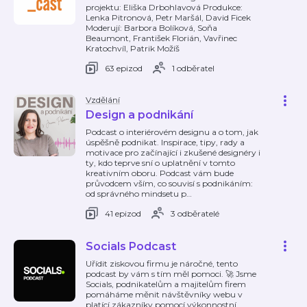
projektu: Eliška Drbohlavová Produkce:
Lenka Pitronová, Petr Maršál, David Ficek
Moderují: Barbora Bolíková, Soňa
Beaumont, František Florián, Vavřinec
Kratochvíl, Patrik Možíš
63 epizod
1 odběratel
Vzdělání
Design a podnikání
Podcast o interiérovém designu a o tom, jak
úspěšně podnikat. Inspirace, tipy, rady a
motivace pro začínající i zkušené designéry i
ty, kdo teprve sní o uplatnění v tomto
kreativním oboru. Podcast vám bude
průvodcem vším, co souvisí s podnikáním:
od správného mindsetu p
…
41 epizod
3 odběratelé
Socials Podcast
Uřídit ziskovou firmu je náročné, tento
podcast by vám s tím měl pomoci. 🚀 Jsme
Socials, podnikatelům a majitelům firem
pomáháme měnit návštěvníky webu v
platící zákazníky pomocí výkonnostní