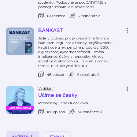
studenty. Poslouchejte podCARITASt a
poznejte sociální a humanitární
…
130 epizod
2 odběratelé
BANKAST
Jediný podcast pro profesionální finance.
Bankovní regulace a trendy, pojišťovnictví,
kapitálové trhy, penzijní produkty, ESG,
digitalizace, kyberbezpečnost, umělá
inteligence, úvěry a hypotéky, vklady,
investice či ekonomika. To je jen zlomek
témat, nad kterými diskutu
…
48 epizod
9 odběratelů
Vzdělání
Učíme se česky
Podcast by Jana Hudečková
166 epizod
56 odběratelů
NAČÍST DALŠÍ
STRANA 1