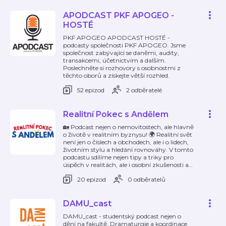
APODCAST PKF APOGEO -
HOSTÉ
PKF APOGEO APODCAST HOSTÉ -
podcasty společnosti PKF APOGEO. Jsme
společnost zabývající se daněmi, audity,
transakcemi, účetnictvím a dalším.
Poslechněte si rozhovory s osobnostmi z
těchto oborů a získejte větší rozhled.
52 epizod
2 odběratelé
Realitní Pokec s Andělem
🏡 Podcast nejen o nemovitostech, ale hlavně
o životě v realitním byznysu! 🌍 Realitní svět
není jen o číslech a obchodech, ale i o lidech,
životním stylu a hledání rovnováhy. V tomto
podcastu sdílíme nejen tipy a triky pro
úspěch v realitách, ale i osobní zkušenosti a
…
20 epizod
0 odběratelů
DAMU_cast
DAMU_cast - studentský podcast nejen o
dění na fakultě. Dramaturgie a koordinace