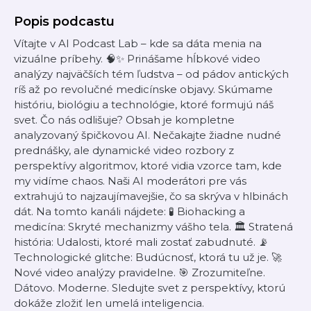
Popis podcastu
Vítajte v AI Podcast Lab – kde sa dáta menia na
vizuálne príbehy. 🧠✨ Prinášame hĺbkové video
analýzy najväčších tém ľudstva – od pádov antických
ríš až po revolučné medicínske objavy. Skúmame
históriu, biológiu a technológie, ktoré formujú náš
svet. Čo nás odlišuje? Obsah je kompletne
analyzovaný špičkovou AI. Nečakajte žiadne nudné
prednášky, ale dynamické video rozbory z
perspektívy algoritmov, ktoré vidia vzorce tam, kde
my vidíme chaos. Naši AI moderátori pre vás
extrahujú to najzaujímavejšie, čo sa skrýva v hlbinách
dát. Na tomto kanáli nájdete: 🧪 Biohacking a
medicína: Skryté mechanizmy vášho tela. 🏛️ Stratená
história: Udalosti, ktoré mali zostať zabudnuté. 📡
Technologické glitche: Budúcnosť, ktorá tu už je. 🚀
Nové video analýzy pravidelne. 🎯 Zrozumiteľne.
Dátovo. Moderne. Sledujte svet z perspektívy, ktorú
dokáže zložiť len umelá inteligencia.