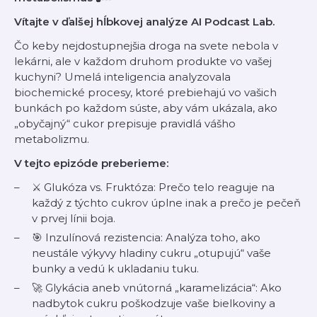
Vítajte v ďalšej hĺbkovej analýze AI Podcast Lab.
Čo keby nejdostupnejšia droga na svete nebola v
lekárni, ale v každom druhom produkte vo vašej
kuchyni? Umelá inteligencia analyzovala
biochemické procesy, ktoré prebiehajú vo vašich
bunkách po každom súste, aby vám ukázala, ako
„obyčajný“ cukor prepisuje pravidlá vášho
metabolizmu.
V tejto epizóde preberieme:
⚔️ Glukóza vs. Fruktóza: Prečo telo reaguje na
každý z týchto cukrov úplne inak a prečo je pečeň
v prvej línii boja.
🎯 Inzulínová rezistencia: Analýza toho, ako
neustále výkyvy hladiny cukru „otupujú“ vaše
bunky a vedú k ukladaniu tuku.
🚀 Glykácia aneb vnútorná „karamelizácia“: Ako
nadbytok cukru poškodzuje vaše bielkoviny a