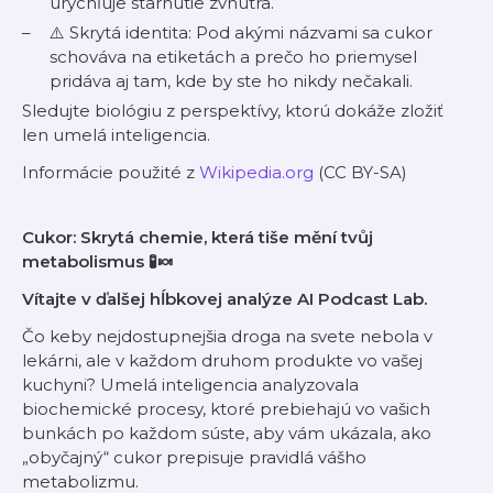
urýchľuje starnutie zvnútra.
⚠️ Skrytá identita: Pod akými názvami sa cukor
schováva na etiketách a prečo ho priemysel
pridáva aj tam, kde by ste ho nikdy nečakali.
Sledujte biológiu z perspektívy, ktorú dokáže zložiť
len umelá inteligencia.
Informácie použité z
Wikipedia.org
(CC BY-SA)
Cukor: Skrytá chemie, která tiše mění tvůj
metabolismus 🧪🍬
Vítajte v ďalšej hĺbkovej analýze AI Podcast Lab.
Čo keby nejdostupnejšia droga na svete nebola v
lekárni, ale v každom druhom produkte vo vašej
kuchyni? Umelá inteligencia analyzovala
biochemické procesy, ktoré prebiehajú vo vašich
bunkách po každom súste, aby vám ukázala, ako
„obyčajný“ cukor prepisuje pravidlá vášho
metabolizmu.