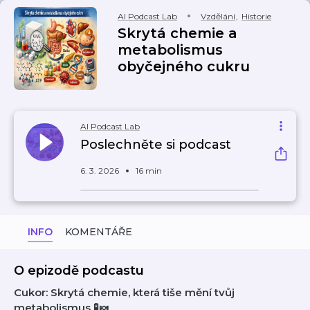
AI Podcast Lab
Vzdělání
,
Historie
Skrytá chemie a
metabolismus
obyčejného cukru
AI Podcast Lab
Poslechněte si podcast
6. 3. 2026
16 min
INFO
KOMENTÁŘE
O epizodě podcastu
Cukor: Skrytá chemie, která tiše mění tvůj
metabolismus 🧪🍬