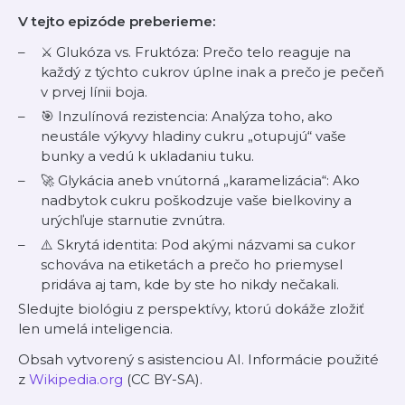
V tejto epizóde preberieme:
⚔️ Glukóza vs. Fruktóza: Prečo telo reaguje na
každý z týchto cukrov úplne inak a prečo je pečeň
v prvej línii boja.
🎯 Inzulínová rezistencia: Analýza toho, ako
neustále výkyvy hladiny cukru „otupujú“ vaše
bunky a vedú k ukladaniu tuku.
🚀 Glykácia aneb vnútorná „karamelizácia“: Ako
nadbytok cukru poškodzuje vaše bielkoviny a
urýchľuje starnutie zvnútra.
⚠️ Skrytá identita: Pod akými názvami sa cukor
schováva na etiketách a prečo ho priemysel
pridáva aj tam, kde by ste ho nikdy nečakali.
Sledujte biológiu z perspektívy, ktorú dokáže zložiť
len umelá inteligencia.
Obsah vytvorený s asistenciou AI. Informácie použité
z
Wikipedia.org
(CC BY-SA).