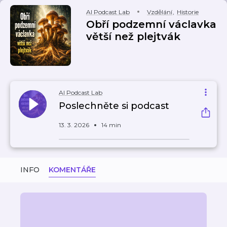
AI Podcast Lab
Vzdělání
,
Historie
Obří podzemní václavka
větší než plejtvák
AI Podcast Lab
Poslechněte si podcast
13. 3. 2026
14 min
INFO
KOMENTÁŘE