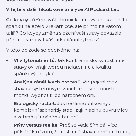
Vítejte v další hloubkové analýze AI Podcast Lab.
Co kdyby...
řešení vaší chronické únavy a nekvalitního
spánku neleželo v lékárničce, ale přímo na vašom
talíři? Co kdyby změna složení vaší stravy dokázala
přeprogramovat váš cirkadiánní rytmus?
V této epizodě se podíváme na:
Vliv fytonutrientů:
Jak konkrétní složky rostlinné
stravy ovlivňují tvorbu melatoninu a kvalitu
spánkových cyklů.
Analýza zánětlivých procesů:
Propojení mezi
stravou, systémovým zánětem a schopností
mozku „vypnout“ po náročném dni.
Biologický restart:
Jak rostlinné bílkoviny a
komplexní sacharidy stabilizují hladinu cukru v krvi
a zabraňují nočnímu buzení.
Mýty versus realita:
Proč se věda čím dál více
přiklání k názoru, že rostlinná strava není jen trend,