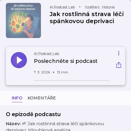
AI Podcast Lab
Vzdělání
,
Historie
Jak rostlinná strava léčí
spánkovou deprivaci
AI Podcast Lab
Poslechněte si podcast
7. 3. 2026
13 min
INFO
KOMENTÁŘE
O epizodě podcastu
Název:
🌱 Jak rostlinná strava léčí spánkovou
deprivaci: Hloubková analýza