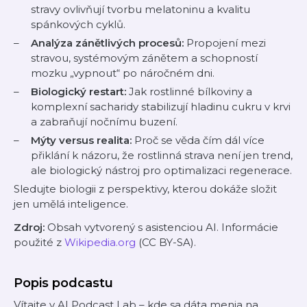
stravy ovlivňují tvorbu melatoninu a kvalitu
spánkových cyklů.
Analýza zánětlivých procesů:
Propojení mezi
stravou, systémovým zánětem a schopností
mozku „vypnout“ po náročném dni.
Biologický restart:
Jak rostlinné bílkoviny a
komplexní sacharidy stabilizují hladinu cukru v krvi
a zabraňují nočnímu buzení.
Mýty versus realita:
Proč se věda čím dál více
přiklání k názoru, že rostlinná strava není jen trend,
ale biologický nástroj pro optimalizaci regenerace.
Sledujte biologii z perspektivy, kterou dokáže složit
jen umělá inteligence.
Zdroj:
Obsah vytvorený s asistenciou AI. Informácie
použité z
Wikipedia.org
(CC BY-SA).
Popis podcastu
Vítajte v AI Podcast Lab – kde sa dáta menia na