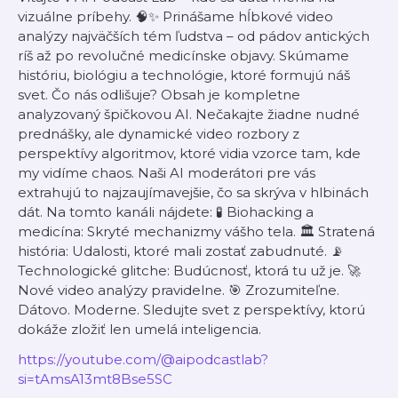
vizuálne príbehy. 🧠✨ Prinášame hĺbkové video
analýzy najväčších tém ľudstva – od pádov antických
ríš až po revolučné medicínske objavy. Skúmame
históriu, biológiu a technológie, ktoré formujú náš
svet. Čo nás odlišuje? Obsah je kompletne
analyzovaný špičkovou AI. Nečakajte žiadne nudné
prednášky, ale dynamické video rozbory z
perspektívy algoritmov, ktoré vidia vzorce tam, kde
my vidíme chaos. Naši AI moderátori pre vás
extrahujú to najzaujímavejšie, čo sa skrýva v hlbinách
dát. Na tomto kanáli nájdete: 🧪 Biohacking a
medicína: Skryté mechanizmy vášho tela. 🏛️ Stratená
história: Udalosti, ktoré mali zostať zabudnuté. 📡
Technologické glitche: Budúcnosť, ktorá tu už je. 🚀
Nové video analýzy pravidelne. 🎯 Zrozumiteľne.
Dátovo. Moderne. Sledujte svet z perspektívy, ktorú
dokáže zložiť len umelá inteligencia.
https://youtube.com/@aipodcastlab?
si=tAmsA13mt8Bse5SC