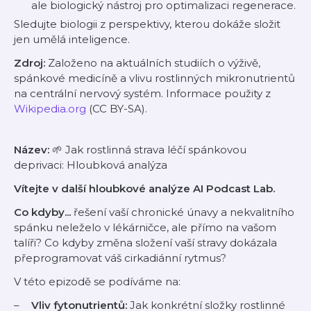
ale biologický nástroj pro optimalizaci regenerace.
Sledujte biologii z perspektivy, kterou dokáže složit
jen umělá inteligence.
Zdroj:
Založeno na aktuálních studiích o výživě,
spánkové medicíně a vlivu rostlinných mikronutrientů
na centrální nervový systém. Informace použity z
Wikipedia.org
(CC BY-SA).
Název:
🌱 Jak rostlinná strava léčí spánkovou
deprivaci: Hloubková analýza
Vítejte v další hloubkové analýze AI Podcast Lab.
Co kdyby...
řešení vaší chronické únavy a nekvalitního
spánku neleželo v lékárničce, ale přímo na vašom
talíři? Co kdyby změna složení vaší stravy dokázala
přeprogramovat váš cirkadiánní rytmus?
V této epizodě se podíváme na:
Vliv fytonutrientů:
Jak konkrétní složky rostlinné