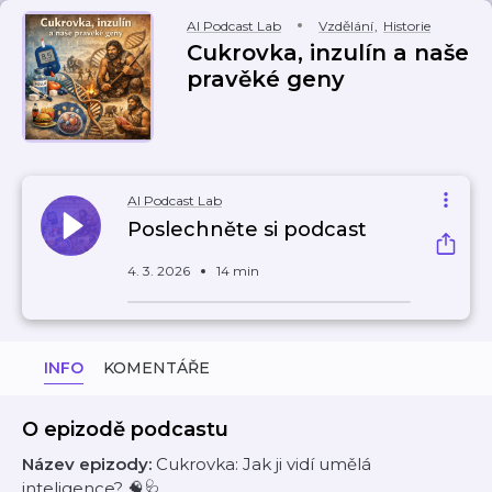
AI Podcast Lab
Vzdělání
,
Historie
Cukrovka, inzulín a naše
pravěké geny
AI Podcast Lab
Poslechněte si podcast
4. 3. 2026
14 min
INFO
KOMENTÁŘE
O epizodě podcastu
Název epizody:
Cukrovka: Jak ji vidí umělá
inteligence? 🧠🩺