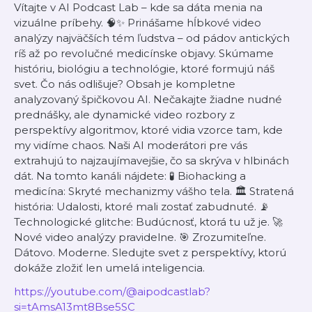
Vítajte v AI Podcast Lab – kde sa dáta menia na
vizuálne príbehy. 🧠✨ Prinášame hĺbkové video
analýzy najväčších tém ľudstva – od pádov antických
ríš až po revolučné medicínske objavy. Skúmame
históriu, biológiu a technológie, ktoré formujú náš
svet. Čo nás odlišuje? Obsah je kompletne
analyzovaný špičkovou AI. Nečakajte žiadne nudné
prednášky, ale dynamické video rozbory z
perspektívy algoritmov, ktoré vidia vzorce tam, kde
my vidíme chaos. Naši AI moderátori pre vás
extrahujú to najzaujímavejšie, čo sa skrýva v hlbinách
dát. Na tomto kanáli nájdete: 🧪 Biohacking a
medicína: Skryté mechanizmy vášho tela. 🏛️ Stratená
história: Udalosti, ktoré mali zostať zabudnuté. 📡
Technologické glitche: Budúcnosť, ktorá tu už je. 🚀
Nové video analýzy pravidelne. 🎯 Zrozumiteľne.
Dátovo. Moderne. Sledujte svet z perspektívy, ktorú
dokáže zložiť len umelá inteligencia.
https://youtube.com/@aipodcastlab?
si=tAmsA13mt8Bse5SC