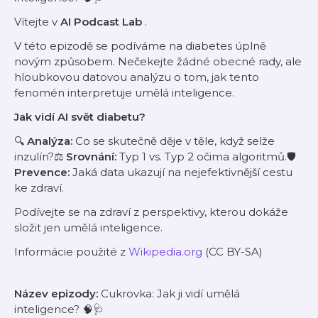
Vítejte v
AI Podcast Lab
.
V této epizodě se podíváme na diabetes úplně
novým způsobem. Nečekejte žádné obecné rady, ale
hloubkovou datovou analýzu o tom, jak tento
fenomén interpretuje umělá inteligence.
Jak vidí AI svět diabetu?
🔍
Analýza:
Co se skutečně děje v těle, když selže
inzulín?⚖️
Srovnání:
Typ 1 vs. Typ 2 očima algoritmů.🛡️
Prevence:
Jaká data ukazují na nejefektivnější cestu
ke zdraví.
Podívejte se na zdraví z perspektivy, kterou dokáže
složit jen umělá inteligence.
Informácie použité z
Wikipedia.org
(CC BY-SA)
Název epizody:
Cukrovka: Jak ji vidí umělá
inteligence? 🧠🩺