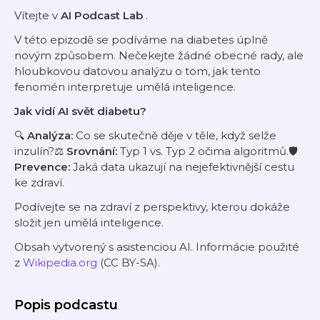
Vítejte v
AI Podcast Lab
.
V této epizodě se podíváme na diabetes úplně
novým způsobem. Nečekejte žádné obecné rady, ale
hloubkovou datovou analýzu o tom, jak tento
fenomén interpretuje umělá inteligence.
Jak vidí AI svět diabetu?
🔍
Analýza:
Co se skutečně děje v těle, když selže
inzulín?⚖️
Srovnání:
Typ 1 vs. Typ 2 očima algoritmů.🛡️
Prevence:
Jaká data ukazují na nejefektivnější cestu
ke zdraví.
Podívejte se na zdraví z perspektivy, kterou dokáže
složit jen umělá inteligence.
Obsah vytvorený s asistenciou AI. Informácie použité
z
Wikipedia.org
(CC BY-SA).
Popis podcastu