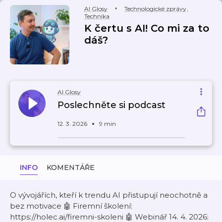
AI Glosy
Technologické zprávy
,
Technika
K čertu s AI! Co mi za to
dáš?
AI Glosy
Poslechněte si podcast
12. 3. 2026
9 min
INFO
KOMENTÁŘE
O vývojářích, kteří k trendu AI přistupují neochotně a
bez motivace 🤖 Firemní školení:
https://holec.ai/firemni-skoleni 🤖 Webinář 14. 4. 2026: