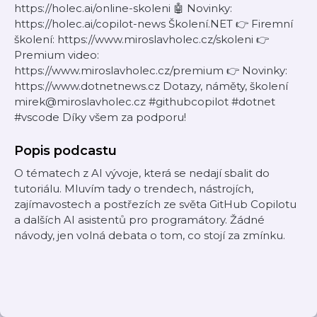
https://holec.ai/online-skoleni 🤖 Novinky:
https://holec.ai/copilot-news Školení.NET 👉 Firemní
školení: https://www.miroslavholec.cz/skoleni 👉
Premium video:
https://www.miroslavholec.cz/premium 👉 Novinky:
https://www.dotnetnews.cz Dotazy, náměty, školení
mirek@miroslavholec.cz #githubcopilot #dotnet
#vscode Díky všem za podporu!
Popis podcastu
O tématech z AI vývoje, která se nedají sbalit do
tutoriálu. Mluvím tady o trendech, nástrojích,
zajímavostech a postřezích ze světa GitHub Copilotu
a dalších AI asistentů pro programátory. Žádné
návody, jen volná debata o tom, co stojí za zmínku.