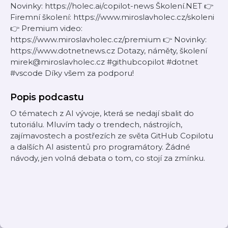
Novinky: https://holec.ai/copilot-news Školení.NET 👉
Firemní školení: https://www.miroslavholec.cz/skoleni
👉 Premium video:
https://www.miroslavholec.cz/premium 👉 Novinky:
https://www.dotnetnews.cz Dotazy, náměty, školení
mirek@miroslavholec.cz #githubcopilot #dotnet
#vscode Díky všem za podporu!
Popis podcastu
O tématech z AI vývoje, která se nedají sbalit do
tutoriálu. Mluvím tady o trendech, nástrojích,
zajímavostech a postřezích ze světa GitHub Copilotu
a dalších AI asistentů pro programátory. Žádné
návody, jen volná debata o tom, co stojí za zmínku.