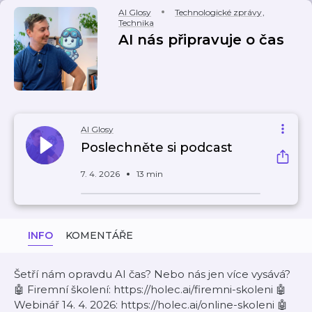
AI Glosy
Technologické zprávy
,
Technika
AI nás připravuje o čas
AI Glosy
Poslechněte si podcast
7. 4. 2026
13 min
INFO
KOMENTÁŘE
Šetří nám opravdu AI čas? Nebo nás jen více vysává?
🤖 Firemní školení: https://holec.ai/firemni-skoleni 🤖
Webinář 14. 4. 2026: https://holec.ai/online-skoleni 🤖