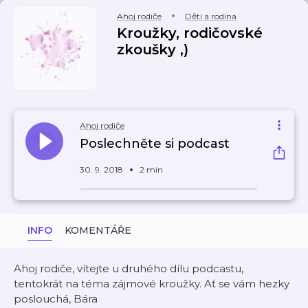
Ahoj rodiče
Děti a rodina
Kroužky, rodičovské
zkoušky ,)
Ahoj rodiče
Poslechněte si podcast
30. 9. 2018
2 min
INFO
KOMENTÁŘE
Ahoj rodiče, vítejte u druhého dílu podcastu,
tentokrát na téma zájmové kroužky. Ať se vám hezky
poslouchá, Bára