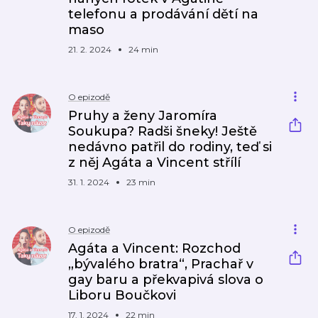
telefonu a prodávání dětí na
maso
21. 2. 2024
24 min
O epizodě
Pruhy a ženy Jaromíra
Soukupa? Radši šneky! Ještě
nedávno patřil do rodiny, teď si
z něj Agáta a Vincent střílí
31. 1. 2024
23 min
O epizodě
Agáta a Vincent: Rozchod
„bývalého bratra“, Prachař v
gay baru a překvapivá slova o
Liboru Boučkovi
17. 1. 2024
22 min