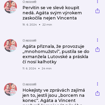
O epizodě
Pervitin se ve slevě koupit
nedá. Agáta svým výrokem
zaskočila nejen Vincenta
19. 6. 2024
22 min
O epizodě
Agáta přiznala, že provozuje
„mnohomužství“, pustila se do
exmanžela Lutovské a práskla
čí nosí kalhotky
11. 6. 2024
24 min
O epizodě
Hokejisty ve zprávách zajímá
jen to, jestli jsou „borcem na
konec“. Agáta a Vincent