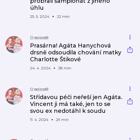
probrali šampionát z jiného
úhlu
25. 5. 2024
22 min
O epizodě
Prasárna! Agáta Hanychová
drsně odsoudila chování matky
Charlotte Štikové
24. 4. 2024
28 min
O epizodě
Střídavou péči neřeší jen Agáta.
Vincent ji má také, jen to se
svou ex nedotáhl k soudu
11. 4. 2024
29 min