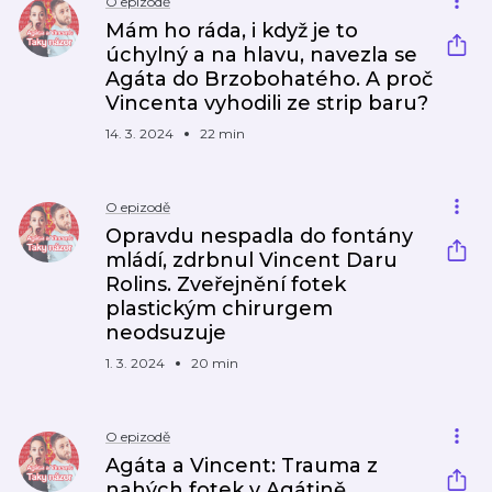
O epizodě
Mám ho ráda, i když je to
úchylný a na hlavu, navezla se
Agáta do Brzobohatého. A proč
Vincenta vyhodili ze strip baru?
14. 3. 2024
22 min
O epizodě
Opravdu nespadla do fontány
mládí, zdrbnul Vincent Daru
Rolins. Zveřejnění fotek
plastickým chirurgem
neodsuzuje
1. 3. 2024
20 min
O epizodě
Agáta a Vincent: Trauma z
nahých fotek v Agátině