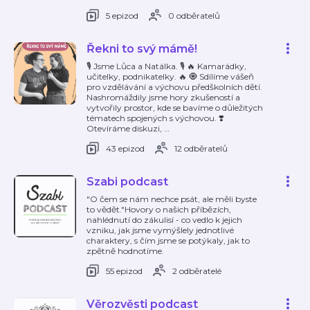
5 epizod
0 odběratelů
Řekni to svý mámě!
🎙️ Jsme Lůca a Natálka. 🎙️ 🔥 Kamarádky,
učitelky, podnikatelky. 🔥 🧿 Sdílíme vášeň
pro vzdělávání a výchovu předškolních dětí.
Nashromáždily jsme hory zkušeností a
vytvořily prostor, kde se bavíme o důležitých
tématech spojených s výchovou. ❣️
Otevíráme diskuzi,
…
43 epizod
12 odběratelů
Szabi podcast
"O čem se nám nechce psát, ale měli byste
to vědět."Hovory o našich příbězích,
nahlédnutí do zákulisí - co vedlo k jejich
vzniku, jak jsme vymýšlely jednotlivé
charaktery, s čím jsme se potýkaly, jak to
zpětně hodnotíme.
55 epizod
2 odběratelé
Věrozvěsti podcast