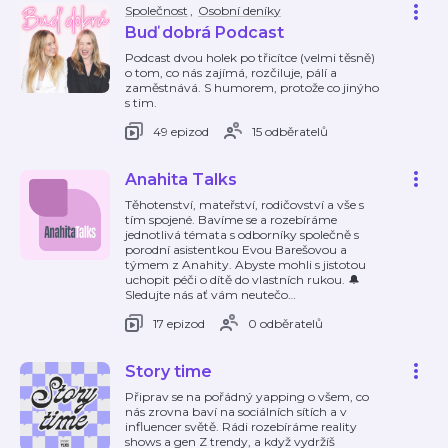
Společnost
,
Osobní deníky
Buď dobrá Podcast
Podcast dvou holek po třicítce (velmi těsně)
o tom, co nás zajímá, rozčiluje, pálí a
zaměstnává. S humorem, protože co jinýho
s tim.
49 epizod
15 odběratelů
Anahita Talks
Těhotenství, mateřství, rodičovství a vše s
tím spojené. Bavíme se a rozebíráme
jednotlivá témata s odborníky společně s
porodní asistentkou Evou Barešovou a
týmem z Anahity. Abyste mohli s jistotou
uchopit péči o dítě do vlastních rukou. 🔔
Sledujte nás ať vám neutečo
…
17 epizod
0 odběratelů
Story time
Připrav se na pořádný yapping o všem, co
nás zrovna baví na sociálních sítích a v
influencer světě. Rádi rozebíráme reality
shows a gen Z trendy, a když vydržíš