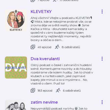
KLEVETKY
Ahoj všichni! Vítejte u podcastu KLEVETKY🎙️
🎧 Místa, kde se nebojíme probrat vše, co se
zrovna děje ve světě reality show.🪩 Jsme
Kačka a Mína - dlouholeté kamarádky a
společně s vámi budeme každý týden
rozebírat ty nejšílenější momenty, největší
bizáry a občas si dám
…
49 epizod
8 odběratelů
Dva kverulanti
Ostrý podcast o české i zahraniční hudební
scéně. Komentujeme novinky a do hloubky
rozebíráme vše kolem hudby. Jak to chodí v
klubech a na festivalech, jaké zajímavé
kapely jste minuli a co si myslíme o... No,
vlastně o všem. Pusť to!
183 epizod
6 odběratelů
zatim nevíme
Nejvysmátější podcast na trhu 😁 Jak to