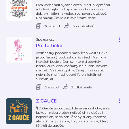
Dva kamarádi a jedna cesta. Martin Vymětal
a Lukáš Hejlík putují krásnou krajinou za
dobrým jídlem a vedou rozhovory o životě.
Poznávají Česko a hlavně sami sebe.
26 epizod
12 odběratelů
Společnost
PolitáTička
vodňanský podcast o nás všech PolitáTička
je vodňanský podcast o nás všech. Vznikl v
hlavách Lucie a Denisy, které si otevřely
bistro Pura Vida Vodňany na autobusovém
nádraží. Vzápětí zjistily, že jejich zákazníci
nejen, že mají rádi dobré jídlo z lokálních
surovin, al
…
15 epizod
2 odběratelé
Z GAUČE
🎙️ Z Gauče je podcast, kde se sarkasticky, ale s
láskou hrabu v těch nejlepších (a občas i
nejhorších) seriálech. Žádný suchý recenze,
ale upřímný názory, fóry a momenty, který
tě trefí do gauče.