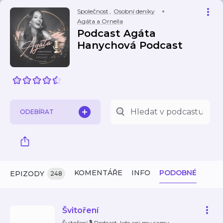
Společnost
,
Osobní deníky
Agáta a Ornella
Podcast Agáta
Hanychová Podcast
ODEBÍRAT
KOMENTÁŘE
INFO
PODOBNÉ
EPIZODY
248
Švitoření
Švitoření 🎙️ Podcast, kde ani my samy