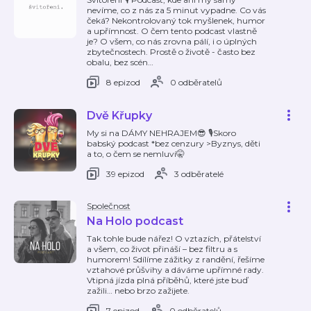
nevíme, co z nás za 5 minut vypadne. Co vás
čeká? Nekontrolovaný tok myšlenek, humor
a upřímnost. O čem tento podcast vlastně
je? O všem, co nás zrovna pálí, i o úplných
zbytečnostech. Prostě o životě - často bez
obalu, bez scén
…
8 epizod
0 odběratelů
Dvě Křupky
My si na DÁMY NEHRAJEM😎 🎙️Skoro
babský podcast *bez cenzury >Byznys, děti
a to, o čem se nemluví🤫
39 epizod
3 odběratelé
Společnost
Na Holo podcast
Tak tohle bude nářez! O vztazích, přátelství
a všem, co život přináší – bez filtru a s
humorem! Sdílíme zážitky z randění, řešíme
vztahové průšvihy a dáváme upřímné rady.
Vtipná jízda plná příběhů, které jste buď
zažili… nebo brzo zažijete.
7 epizod
0 odběratelů