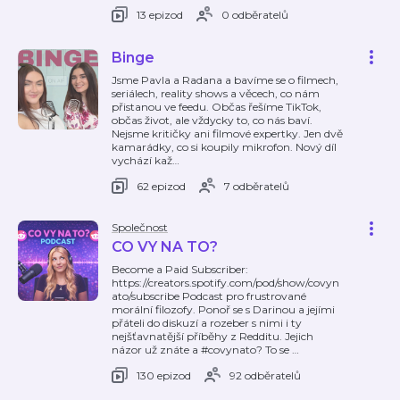
13 epizod
0 odběratelů
Binge
Jsme Pavla a Radana a bavíme se o filmech,
seriálech, reality shows a věcech, co nám
přistanou ve feedu. Občas řešíme TikTok,
občas život, ale vždycky to, co nás baví.
Nejsme kritičky ani filmové expertky. Jen dvě
kamarádky, co si koupily mikrofon. Nový díl
vychází kaž
…
62 epizod
7 odběratelů
Společnost
CO VY NA TO?
Become a Paid Subscriber:
https://creators.spotify.com/pod/show/covyn
ato/subscribe Podcast pro frustrované
morální filozofy. Ponoř se s Darinou a jejími
přáteli do diskuzí a rozeber s nimi i ty
nejšťavnatější příběhy z Redditu. Jejich
názor už znáte a #covynato? To se
…
130 epizod
92 odběratelů