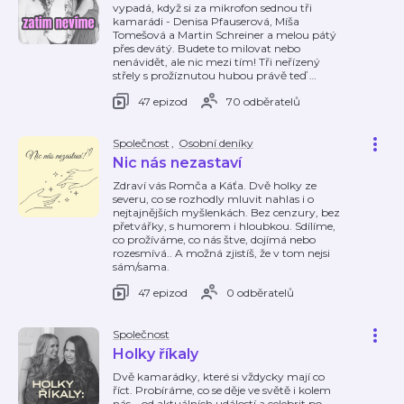
vypadá, když si za mikrofon sednou tři
kamarádi - Denisa Pfauserová, Míša
Tomešová a Martin Schreiner a melou pátý
přes devátý. Budete to milovat nebo
nenávidět, ale nic mezi tím! Tři neřízený
střely s prožíznutou hubou právě teď
…
47 epizod
70 odběratelů
Společnost
,
Osobní deníky
Nic nás nezastaví
Zdraví vás Romča a Káťa. Dvě holky ze
severu, co se rozhodly mluvit nahlas i o
nejtajnějších myšlenkách. Bez cenzury, bez
přetvářky, s humorem i hloubkou. Sdílíme,
co prožíváme, co nás štve, dojímá nebo
rozesmívá.. A možná zjistíš, že v tom nejsi
sám/sama.
47 epizod
0 odběratelů
Společnost
Holky říkaly
Dvě kamarádky, které si vždycky mají co
říct. Probíráme, co se děje ve světě i kolem
nás – od aktuálních událostí a celebrit po