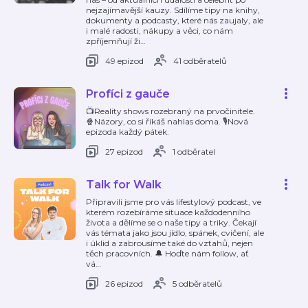
nejzajímavější kauzy. Sdílíme tipy na knihy,
dokumenty a podcasty, které nás zaujaly, ale
i malé radosti, nákupy a věci, co nám
zpříjemňují ži
…
49 epizod
41 odběratelů
Profíci z gauče
📺Reality shows rozebraný na prvočinitele.
🍿Názory, co si říkáš nahlas doma. 🎙️Nová
epizoda každý pátek.
27 epizod
1 odběratel
Talk for Walk
Připravili jsme pro vás lifestylový podcast, ve
kterém rozebíráme situace každodenního
života a dělíme se o naše tipy a triky. Čekají
vás témata jako jsou jídlo, spánek, cvičení, ale
i úklid a zabrousíme také do vztahů, nejen
těch pracovních. 🔔 Hoďte nám follow, ať
vá
…
26 epizod
5 odběratelů