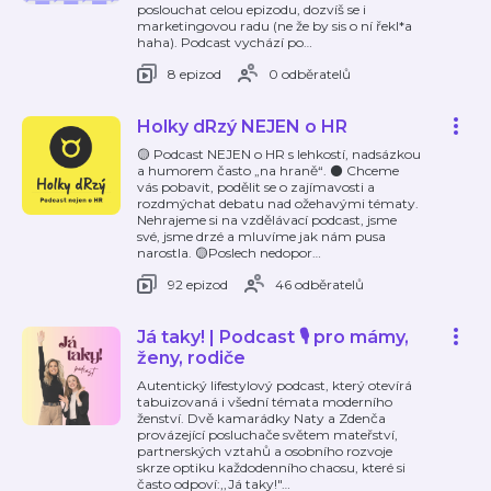
poslouchat celou epizodu, dozvíš se i
marketingovou radu (ne že by sis o ní řekl*a
haha). Podcast vychází po
…
8 epizod
0 odběratelů
Holky dRzý NEJEN o HR
🟡 Podcast NEJEN o HR s lehkostí, nadsázkou
a humorem často „na hraně“. ⚫️ Chceme
vás pobavit, podělit se o zajímavosti a
rozdmýchat debatu nad ožehavými tématy.
Nehrajeme si na vzdělávací podcast, jsme
své, jsme drzé a mluvíme jak nám pusa
narostla. 🟡Poslech nedopor
…
92 epizod
46 odběratelů
Já taky! | Podcast 🎙️ pro mámy,
ženy, rodiče
Autentický lifestylový podcast, který otevírá
tabuizovaná i všední témata moderního
ženství. Dvě kamarádky Naty a Zdenča
provázející posluchače světem mateřství,
partnerských vztahů a osobního rozvoje
skrze optiku každodenního chaosu, které si
často odpoví:,,Já taky!"
…