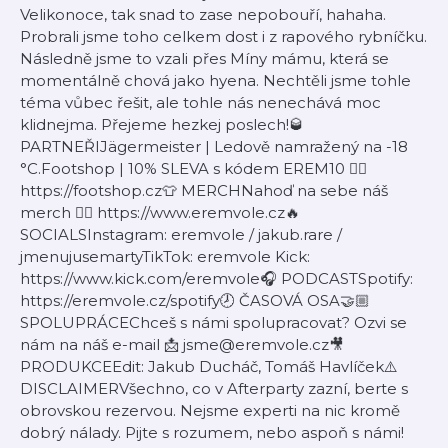
Velikonoce, tak snad to zase nepobouří, hahaha.
Probrali jsme toho celkem dost i z rapového rybníčku.
Následně jsme to vzali přes Míny mámu, která se
momentálně chová jako hyena. Nechtěli jsme tohle
téma vůbec řešit, ale tohle nás nenechává moc
klidnejma. Přejeme hezkej poslech!🥃
PARTNEŘIJägermeister | Ledově namražený na -18
°C.Footshop | 10% SLEVA s kódem EREM10 👉🏼
https://footshop.cz👕 MERCHNahoď na sebe náš
merch 👉🏼 https://www.eremvole.cz🔥
SOCIALSInstagram: eremvole / jakub.rare /
jmenujusemartyTikTok: eremvole Kick:
https://www.kick.com/eremvole🎧 PODCASTSpotify:
https://eremvole.cz/spotify🕗 ČASOVÁ OSA🤝🏼
SPOLUPRÁCEChceš s námi spolupracovat? Ozvi se
nám na náš e-mail 📩 jsme@eremvole.cz🎥
PRODUKCEEdit: Jakub Ducháč, Tomáš Havlíček⚠️
DISCLAIMERVšechno, co v Afterparty zazní, berte s
obrovskou rezervou. Nejsme experti na nic kromě
dobrý nálady. Pijte s rozumem, nebo aspoň s námi!