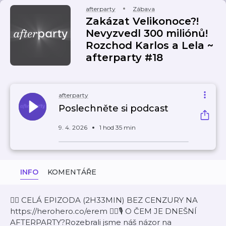
afterparty
Zábava
Zakázat Velikonoce?!
Nevyzvedl 300 miliónů!
Rozchod Karlos a Lela ~
afterparty #18
afterparty
Poslechněte si podcast
9. 4. 2026
1 hod 35 min
INFO
KOMENTÁŘE
👉🏼 CELÁ EPIZODA (2H33MIN) BEZ CENZURY NA
https://herohero.co/erem 👈🏼🎙️ O ČEM JE DNEŠNÍ
AFTERPARTY?Rozebrali jsme náš názor na